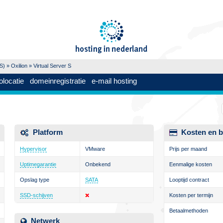
PS)
»
Oxilion
» Virtual Server S
olocatie
domeinregistratie
e-mail hosting
Platform
Kosten en b
Hypervisor
VMware
Prijs per maand
Uptimegarantie
Onbekend
Eenmalige kosten
Opslag type
SATA
Looptijd contract
SSD-schijven
Kosten per termijn
Betaalmethoden
Netwerk