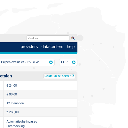
providers
datacenters
help
Prijzen exclusief 21% BTW
EUR
etalen
Bestel deze server
€
24,00
€
98,00
12 maanden
€
288,00
Automatische incasso
Overboeking