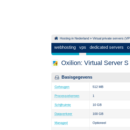
Hosting in Nederland
»
Virtual private servers (V
webhosting
vps
dedicated servers
c
Oxilion: Virtual Server S
Basisgegevens
Geheugen
512 MB
Processorkernen
1
Schijfruimte
10 GB
Dataverkeer
100 GB
Managed
Optioneel