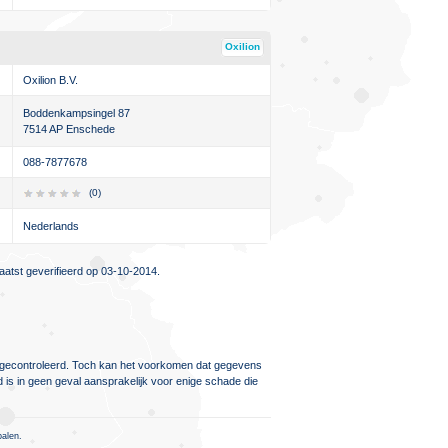
Oxilion
Oxilion B.V.
Boddenkampsingel 87
7514 AP Enschede
088-7877678
(0)
Nederlands
atst geverifieerd op 03-10-2014.
ig gecontroleerd. Toch kan het voorkomen dat gegevens
d is in geen geval aansprakelijk voor enige schade die
palen.