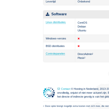
Levertijd
Onbekend
Software
Linux-distributies
CentOS
Debian
Ubuntu
Windows-versies
BSD-distributies
Controlepanelen
DirectAdmin
2
Plesk
2
Contact
© Hosting in Nederland, 2013-20
onvolledig, onjuist of niet meer actueel zi
het directe of indirecte gevolg is van het g
Deze optie brengt mogelijk extra kosten met zich mee, die niet
2.