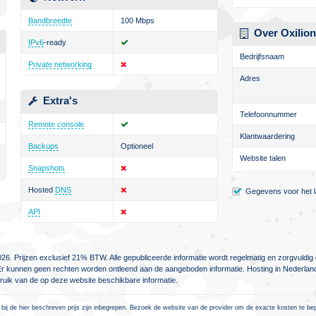
Bandbreedte
100 Mbps
Over Oxilion
IPv6
-ready
Bedrijfsnaam
Private networking
Adres
Extra's
Telefoonnummer
Remote console
Klantwaardering
Backups
Optioneel
Website talen
Snapshots
Hosted
DNS
Gegevens voor het la
API
26. Prijzen exclusief 21% BTW. Alle gepubliceerde informatie wordt regelmatig en zorgvuld
jn. Er kunnen geen rechten worden ontleend aan de aangeboden informatie. Hosting in Nederlan
ebruik van de op deze website beschikbare informatie.
 bij de hier beschreven prijs zijn inbegrepen. Bezoek de website van de provider om de exacte kosten te be