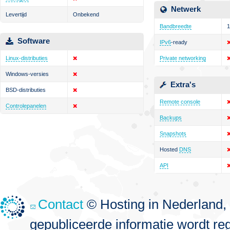
Netwerk
Levertijd
Onbekend
Bandbreedte
1
Software
IPv6
-ready
Linux-distributies
Private networking
Windows-versies
Extra's
BSD-distributies
Remote console
Controlepanelen
Backups
Snapshots
Hosted
DNS
API
Contact
© Hosting in Nederland, 
gepubliceerde informatie wordt re