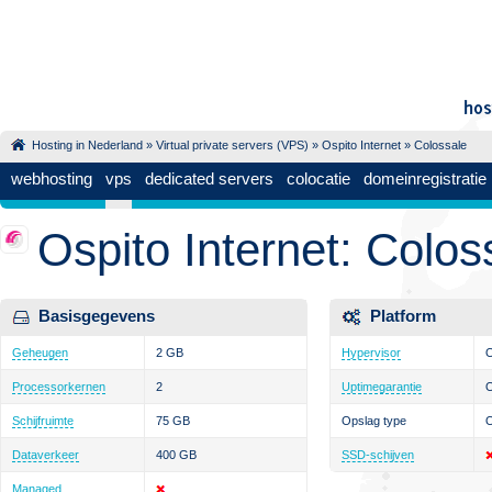
Hosting in Nederland
»
Virtual private servers (VPS)
»
Ospito Internet
» Colossale
webhosting
vps
dedicated servers
colocatie
domeinregistratie
Ospito Internet: Colos
Basisgegevens
Platform
Geheugen
2 GB
Hypervisor
Processorkernen
2
Uptimegarantie
Schijfruimte
75 GB
Opslag type
Dataverkeer
400 GB
SSD-schijven
Managed