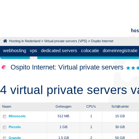
Hosting in Nederland
»
Virtual private servers (VPS)
» Ospito Internet
webhosting
vps
dedicated servers
colocatie
domeinregistratie
Ospito Internet: Virtual private servers
4 virtual private servers 
Naam
Geheugen
CPU's
Schijfruimte
Minuscolo
512 MB
1
15 GB
Piccolo
1 GB
1
30 GB
Grande
1,5 GB
2
50 GB