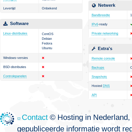
Netwerk
Levertijd
Onbekend
Bandbreedte
1
Software
IPv6
-ready
Linux-distributies
Private networking
CentOS
Debian
Fedora
Extra's
Ubuntu
Windows-versies
Remote console
BSD-distributies
Backups
O
Controlepanelen
Snapshots
Hosted
DNS
API
Contact
© Hosting in Nederland, 
gepubliceerde informatie wordt re