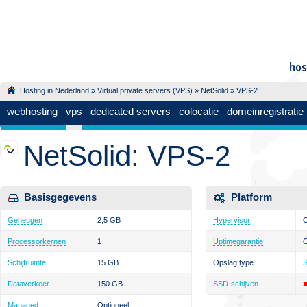
Hosting in Nederland
»
Virtual private servers (VPS)
»
NetSolid
» VPS-2
webhosting
vps
dedicated servers
colocatie
domeinregistratie
NetSolid: VPS-2
Basisgegevens
Platform
Geheugen
2,5 GB
Hypervisor
Processorkernen
1
Uptimegarantie
Schijfruimte
15 GB
Opslag type
Dataverkeer
150 GB
SSD-schijven
Managed
Optioneel