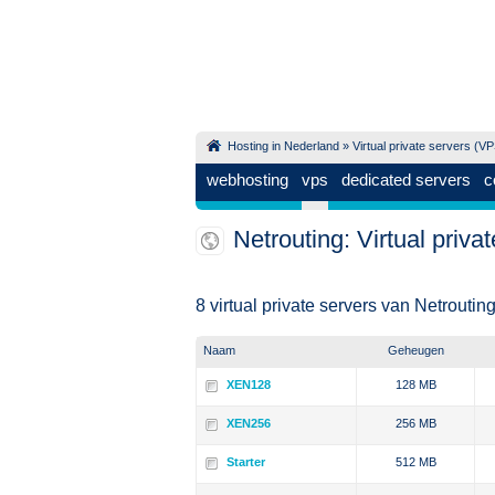
Hosting in Nederland
»
Virtual private servers (V
webhosting
vps
dedicated servers
c
Netrouting: Virtual priva
8 virtual private servers van Netroutin
Naam
Geheugen
XEN128
128 MB
XEN256
256 MB
Starter
512 MB