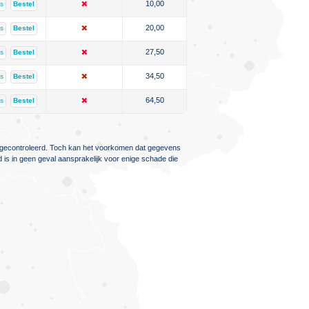
10,00
ls
Bestel
20,00
ls
Bestel
27,50
ls
Bestel
34,50
ls
Bestel
64,50
ls
Bestel
ig gecontroleerd. Toch kan het voorkomen dat gegevens
d is in geen geval aansprakelijk voor enige schade die