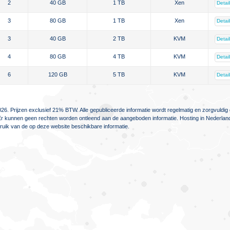
2
40 GB
1 TB
Xen
Detai
3
80 GB
1 TB
Xen
Detai
3
40 GB
2 TB
KVM
Detai
4
80 GB
4 TB
KVM
Detai
6
120 GB
5 TB
KVM
Detai
26. Prijzen exclusief 21% BTW. Alle gepubliceerde informatie wordt regelmatig en zorgvuld
jn. Er kunnen geen rechten worden ontleend aan de aangeboden informatie. Hosting in Nederlan
ebruik van de op deze website beschikbare informatie.