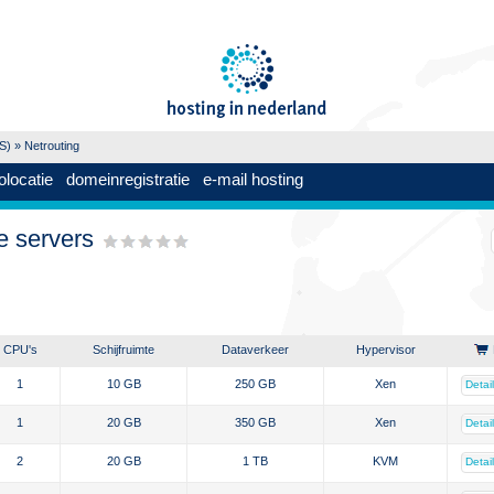
PS)
» Netrouting
olocatie
domeinregistratie
e-mail hosting
te servers
g
CPU's
Schijfruimte
Dataverkeer
Hypervisor
1
10 GB
250 GB
Xen
Detai
1
20 GB
350 GB
Xen
Detai
2
20 GB
1 TB
KVM
Detai