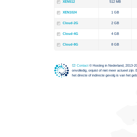
XEN512
512 MB
XEN1024
1 GB
Cloud-2G
2 GB
Cloud-4G
4 GB
Cloud-8G
8 GB
Contact
© Hosting in Nederland, 2013-20
onvolledig, onjuist of niet meer actueel zi
het directe of indirecte gevolg is van het g