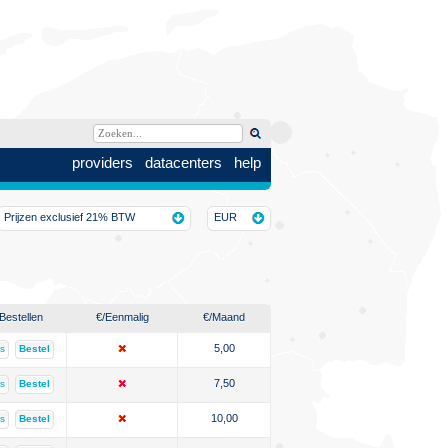
providers
datacenters
help
Prijzen exclusief 21% BTW
EUR
Bestellen
€
/Eenmalig
€
/Maand
5,00
ls
Bestel
7,50
ls
Bestel
10,00
ls
Bestel