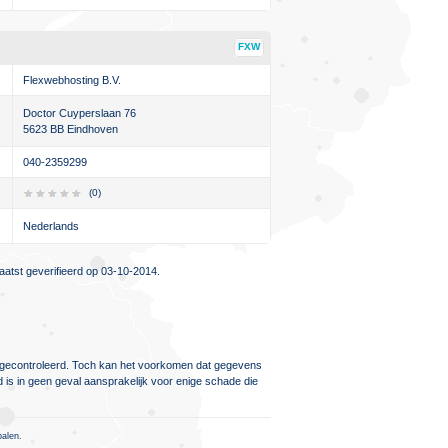
FXW
Flexwebhosting B.V.
Doctor Cuyperslaan 76
5623 BB Eindhoven
040-2359299
(0)
Nederlands
atst geverifieerd op 03-10-2014.
ig gecontroleerd. Toch kan het voorkomen dat gegevens
d is in geen geval aansprakelijk voor enige schade die
palen.