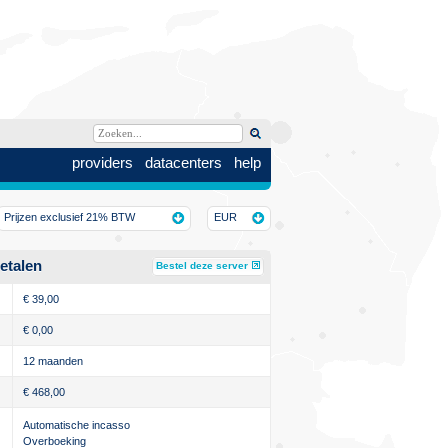
providers
datacenters
help
Prijzen exclusief 21% BTW
EUR
etalen
Bestel deze server
€
39,00
€
0,00
12 maanden
€
468,00
Automatische incasso
Overboeking