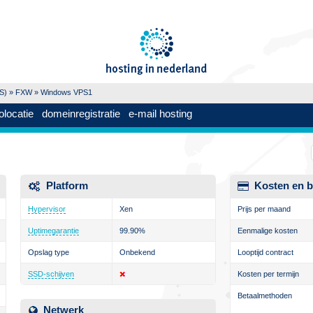
PS)
»
FXW
» Windows VPS1
olocatie
domeinregistratie
e-mail hosting
Platform
Kosten en b
Hypervisor
Xen
Prijs per maand
Uptimegarantie
99.90%
Eenmalige kosten
Opslag type
Onbekend
Looptijd contract
SSD-schijven
Kosten per termijn
Betaalmethoden
Netwerk