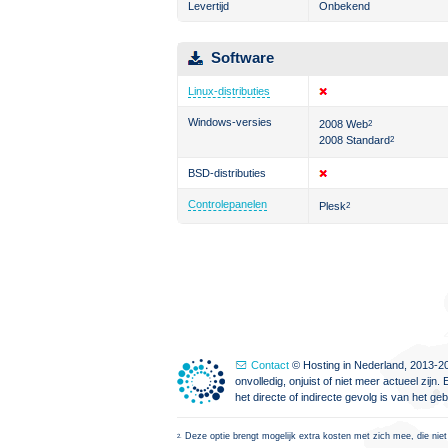
Levertijd
Onbekend
Software
Linux-distributies
Windows-versies
2008 Web
2
2008 Standard
2
BSD-distributies
Controlepanelen
Plesk
2
Contact
© Hosting in Nederland, 2013-20
onvolledig, onjuist of niet meer actueel zi
het directe of indirecte gevolg is van het g
Deze optie brengt mogelijk extra kosten met zich mee, die niet
2.