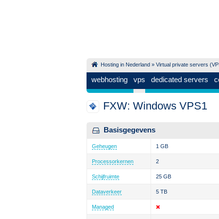
Hosting in Nederland
»
Virtual private servers (V
webhosting
vps
dedicated servers
c
FXW: Windows VPS1
Basisgegevens
Geheugen
1 GB
Processorkernen
2
Schijfruimte
25 GB
Dataverkeer
5 TB
Managed