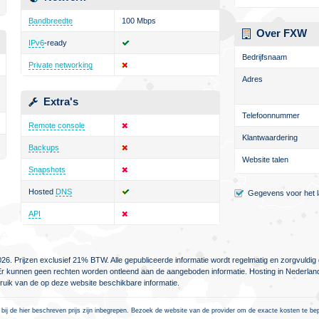
Bandbreedte
100 Mbps
Over FXW
IPv6
-ready
Bedrijfsnaam
Private networking
Adres
Extra's
Telefoonnummer
Remote console
Klantwaardering
Backups
Website talen
Snapshots
Hosted
DNS
Gegevens voor het la
API
26. Prijzen exclusief 21% BTW. Alle gepubliceerde informatie wordt regelmatig en zorgvuld
jn. Er kunnen geen rechten worden ontleend aan de aangeboden informatie. Hosting in Nederlan
ebruik van de op deze website beschikbare informatie.
 bij de hier beschreven prijs zijn inbegrepen. Bezoek de website van de provider om de exacte kosten te be