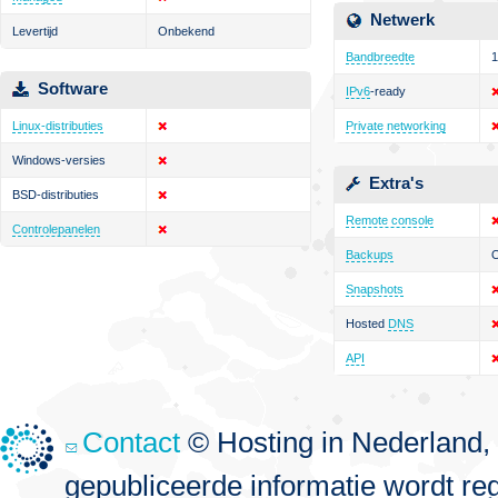
Netwerk
Levertijd
Onbekend
Bandbreedte
1
Software
IPv6
-ready
Linux-distributies
Private networking
Windows-versies
Extra's
BSD-distributies
Remote console
Controlepanelen
Backups
O
Snapshots
Hosted
DNS
API
Contact
© Hosting in Nederland, 
gepubliceerde informatie wordt re