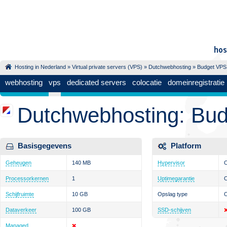
Hosting in Nederland
»
Virtual private servers (VPS)
»
Dutchwebhosting
» Budget VPS
webhosting
vps
dedicated servers
colocatie
domeinregistratie
Dutchwebhosting: Bu
Basisgegevens
Platform
Geheugen
140 MB
Hypervisor
Processorkernen
1
Uptimegarantie
Schijfruimte
10 GB
Opslag type
Dataverkeer
100 GB
SSD-schijven
Managed