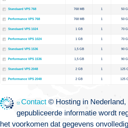
Standaard VPS 768
768 MB
1
50 
Performance VPS 768
768 MB
1
50 
Standaard VPS 1024
1 GB
1
70 
Performance VPS 1024
1 GB
1
70 
Standaard VPS 1536
1,5 GB
1
90 
Performance VPS 1536
1,5 GB
1
90 
Standaard VPS 2048
2 GB
1
125 
Performance VPS 2048
2 GB
1
125 
Contact
© Hosting in Nederland, 
gepubliceerde informatie wordt re
het voorkomen dat gegevens onvolledig, 