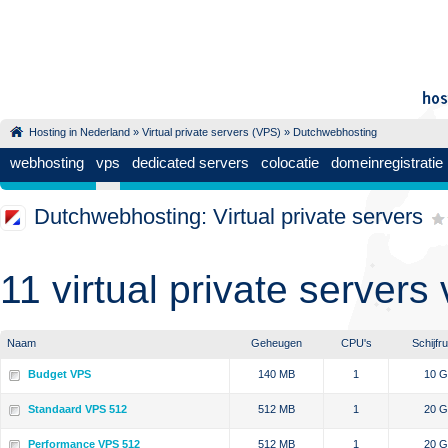
Hosting in Nederland
»
Virtual private servers (VPS)
» Dutchwebhosting
webhosting
vps
dedicated servers
colocatie
domeinregistratie
Dutchwebhosting: Virtual private servers
11 virtual private server
Naam
Geheugen
CPU's
Schijfr
Budget VPS
140 MB
1
10 
Standaard VPS 512
512 MB
1
20 
Performance VPS 512
512 MB
1
20 