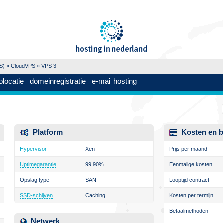
PS)
»
CloudVPS
» VPS 3
olocatie
domeinregistratie
e-mail hosting
Platform
Kosten en b
Hypervisor
Xen
Prijs per maand
Uptimegarantie
99.90%
Eenmalige kosten
Opslag type
SAN
Looptijd contract
SSD-schijven
Caching
Kosten per termijn
Betaalmethoden
Netwerk