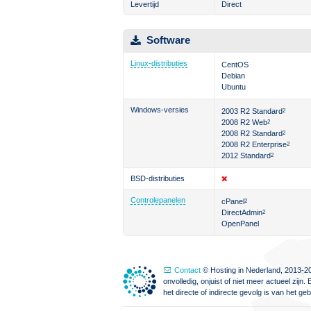
Levertijd
Direct
Software
Linux-distributies
CentOS
Debian
Ubuntu
Windows-versies
2003 R2 Standard
2
2008 R2 Web
2
2008 R2 Standard
2
2008 R2 Enterprise
2
2012 Standard
2
BSD-distributies
Controlepanelen
cPanel
2
DirectAdmin
2
OpenPanel
Contact
© Hosting in Nederland, 2013-20
onvolledig, onjuist of niet meer actueel zi
het directe of indirecte gevolg is van het g