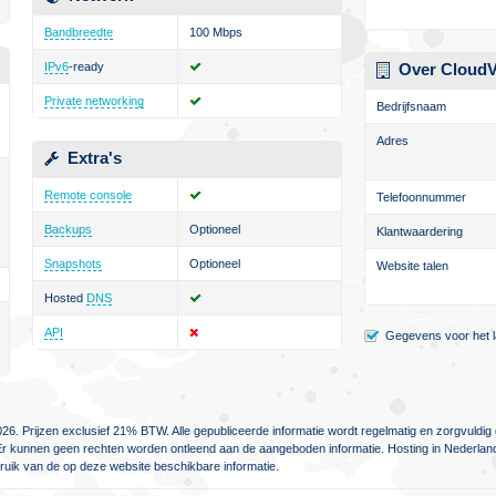
Bandbreedte
100 Mbps
IPv6
-ready
Over Cloud
Private networking
Bedrijfsnaam
Adres
Extra's
Remote console
Telefoonnummer
Backups
Optioneel
Klantwaardering
Snapshots
Optioneel
Website talen
Hosted
DNS
API
Gegevens voor het la
26. Prijzen exclusief 21% BTW. Alle gepubliceerde informatie wordt regelmatig en zorgvuld
jn. Er kunnen geen rechten worden ontleend aan de aangeboden informatie. Hosting in Nederlan
ebruik van de op deze website beschikbare informatie.