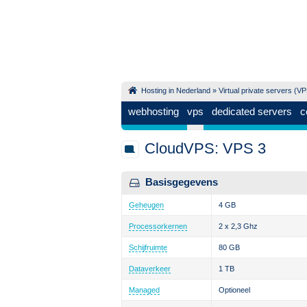
Hosting in Nederland
»
Virtual private servers (V
webhosting
vps
dedicated servers
c
CloudVPS: VPS 3
Basisgegevens
Geheugen
4 GB
Processorkernen
2 x 2,3 Ghz
Schijfruimte
80 GB
Dataverkeer
1 TB
Managed
Optioneel