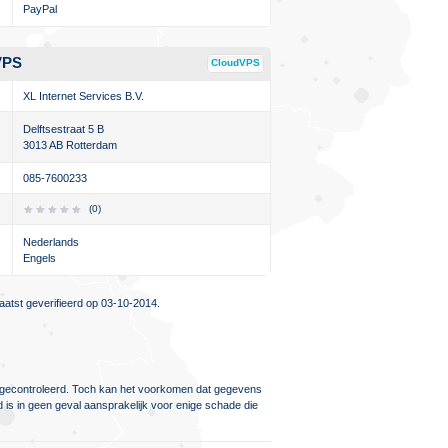
PayPal
VPS
CloudVPS
XL Internet Services B.V.
Delftsestraat 5 B
3013 AB Rotterdam
085-7600233
(0)
Nederlands
Engels
atst geverifieerd op 03-10-2014.
ig gecontroleerd. Toch kan het voorkomen dat gegevens
d is in geen geval aansprakelijk voor enige schade die