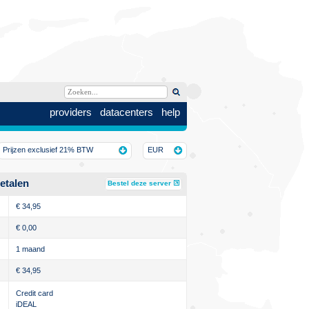
providers
datacenters
help
Prijzen exclusief 21% BTW
EUR
etalen
Bestel deze server
€
34,95
€
0,00
1 maand
€
34,95
Credit card
iDEAL