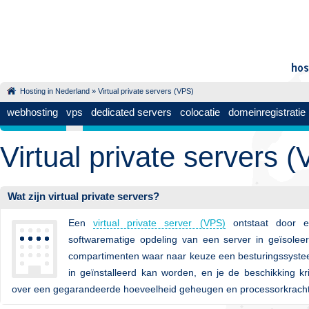
Hosting in Nederland
»
Virtual private servers (VPS)
webhosting
vps
dedicated servers
colocatie
domeinregistratie
Virtual private servers 
Wat zijn virtual private servers?
Een
virtual private server (VPS)
ontstaat door e
softwarematige opdeling van een server in geïsolee
compartimenten waar naar keuze een besturingssyst
in geïnstalleerd kan worden, en je de beschikking kri
over een gegarandeerde hoeveelheid geheugen en processorkracht