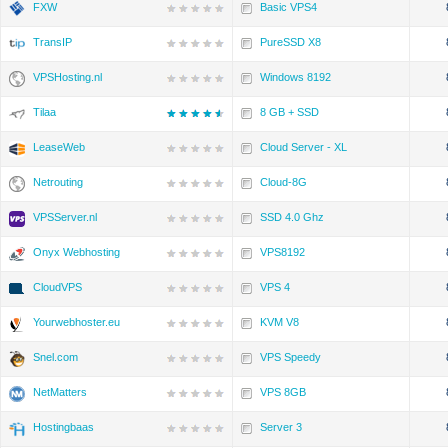
FXW
Basic VPS4
TransIP
PureSSD X8
VPSHosting.nl
Windows 8192
Tilaa
8 GB + SSD
LeaseWeb
Cloud Server - XL
Netrouting
Cloud-8G
VPSServer.nl
SSD 4.0 Ghz
Onyx Webhosting
VPS8192
CloudVPS
VPS 4
Yourwebhoster.eu
KVM V8
Snel.com
VPS Speedy
NetMatters
VPS 8GB
Hostingbaas
Server 3