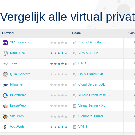
Vergelijk alle virtual priv
Provider
Naam
Geh
VPSServer.nl
Normal 4.0 Ghz
DirectVPS
VPS Starter 5
Tilaa
8 GB
QuickServers
Linux Cloud 8GB
Mihosnet
Cloud Server 8GB
PCextreme
Aurora Premium 8192
LeaseWeb
Virtual Server - XL
Snel.com
CloudVPS Barrel
VedaWeb
VPS 5