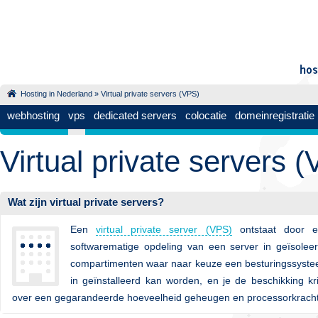
Hosting in Nederland
»
Virtual private servers (VPS)
webhosting
vps
dedicated servers
colocatie
domeinregistratie
Virtual private servers 
Wat zijn virtual private servers?
Een
virtual private server (VPS)
ontstaat door e
softwarematige opdeling van een server in geïsolee
compartimenten waar naar keuze een besturingssyst
in geïnstalleerd kan worden, en je de beschikking kri
over een gegarandeerde hoeveelheid geheugen en processorkracht