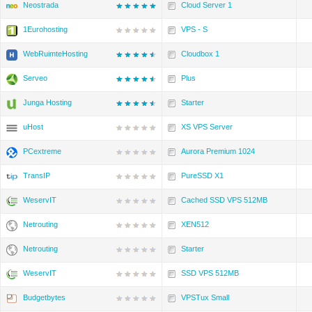
Neostrada
Cloud Server 1
1Eurohosting
VPS - S
WebRuimteHosting
Cloudbox 1
Serveo
Plus
Junga Hosting
Starter
uHost
XS VPS Server
PCextreme
Aurora Premium 1024
TransIP
PureSSD X1
WeservIT
Cached SSD VPS 512MB
Netrouting
XEN512
Netrouting
Starter
WeservIT
SSD VPS 512MB
Budgetbytes
VPSTux Small