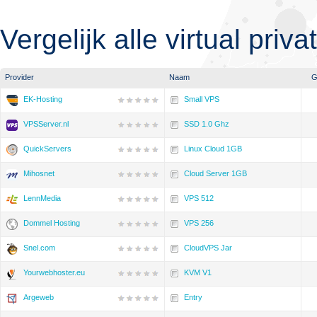
Vergelijk alle virtual priv
Provider
Naam
G
EK-Hosting
Small VPS
VPSServer.nl
SSD 1.0 Ghz
QuickServers
Linux Cloud 1GB
Mihosnet
Cloud Server 1GB
LennMedia
VPS 512
Dommel Hosting
VPS 256
Snel.com
CloudVPS Jar
Yourwebhoster.eu
KVM V1
Argeweb
Entry