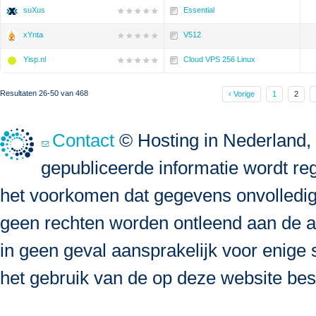
suXus
Essential
xYnta
V512
Yisp.nl
Cloud VPS 256 Linux
Resultaten 26-50 van 468
‹ Vorige
1
2
Contact
© Hosting in Nederland, 
gepubliceerde informatie wordt re
het voorkomen dat gegevens onvolledig, 
geen rechten worden ontleend aan de a
in geen geval aansprakelijk voor enige s
het gebruik van de op deze website bes