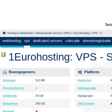
Hosting in Nederland
»
Virtual private servers (VPS)
»
1Eurohosting
» VPS - S
webhosting
vps
dedicated servers
colocatie
domeinregistratie
1Eurohosting: VPS - 
Basisgegevens
Platform
Geheugen
512 MB
Hypervisor
Processorkernen
1
Uptimegarantie
Schijfruimte
25 GB
Opslag type
Dataverkeer
250 GB
SSD-schijven
Managed