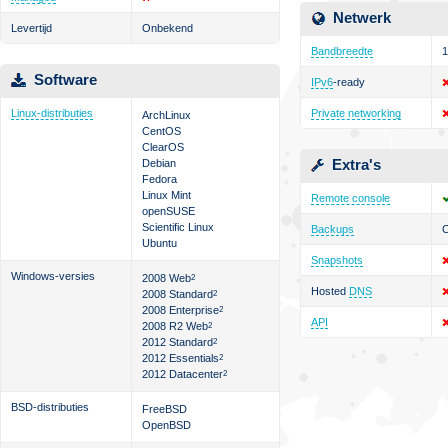
Netwerk
Levertijd
Onbekend
Bandbreedte
1
Software
IPv6
-ready
Linux-distributies
Private networking
ArchLinux
CentOS
ClearOS
Extra's
Debian
Fedora
Linux Mint
Remote console
openSUSE
Scientific Linux
Backups
O
Ubuntu
Snapshots
Windows-versies
2008 Web
2
Hosted
DNS
2008 Standard
2
2008 Enterprise
2
API
2008 R2 Web
2
2012 Standard
2
2012 Essentials
2
2012 Datacenter
2
BSD-distributies
FreeBSD
OpenBSD