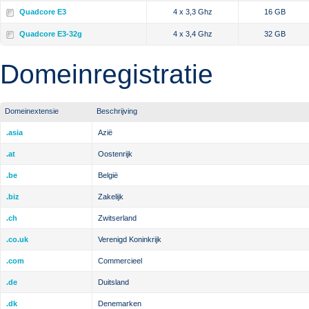
Quadcore E3
4 x 3,3 Ghz
16 GB
Quadcore E3-32g
4 x 3,4 Ghz
32 GB
Domeinregistratie
Domeinextensie
Beschrijving
.asia
Azië
.at
Oostenrijk
.be
België
.biz
Zakelijk
.ch
Zwitserland
.co.uk
Verenigd Koninkrijk
.com
Commercieel
.de
Duitsland
.dk
Denemarken