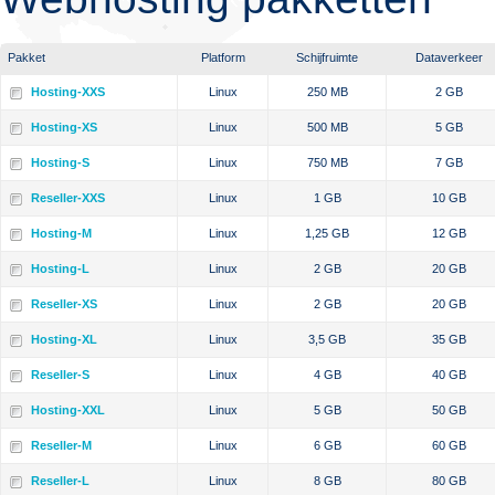
Pakket
Platform
Schijfruimte
Dataverkeer
Hosting-XXS
Linux
250 MB
2 GB
Hosting-XS
Linux
500 MB
5 GB
Hosting-S
Linux
750 MB
7 GB
Reseller-XXS
Linux
1 GB
10 GB
Hosting-M
Linux
1,25 GB
12 GB
Hosting-L
Linux
2 GB
20 GB
Reseller-XS
Linux
2 GB
20 GB
Hosting-XL
Linux
3,5 GB
35 GB
Reseller-S
Linux
4 GB
40 GB
Hosting-XXL
Linux
5 GB
50 GB
Reseller-M
Linux
6 GB
60 GB
Reseller-L
Linux
8 GB
80 GB