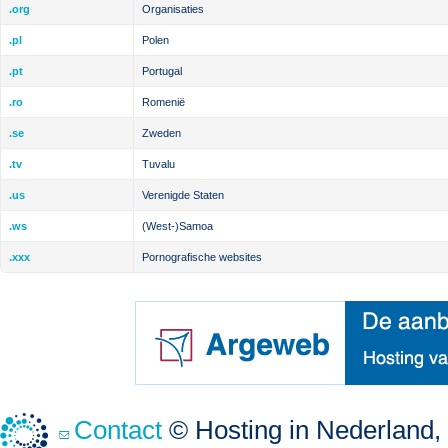
.org
Organisaties
.pl
Polen
.pt
Portugal
.ro
Romenië
.se
Zweden
.tv
Tuvalu
.us
Verenigde Staten
.ws
(West-)Samoa
.xxx
Pornografische websites
Contact
© Hosting in Nederland, 