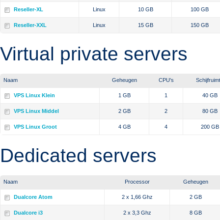
Reseller-XL
Linux
10 GB
100 GB
Reseller-XXL
Linux
15 GB
150 GB
Virtual private servers
Naam
Geheugen
CPU's
Schijfruim
VPS Linux Klein
1 GB
1
40 GB
VPS Linux Middel
2 GB
2
80 GB
VPS Linux Groot
4 GB
4
200 GB
Dedicated servers
Naam
Processor
Geheugen
Dualcore Atom
2 x 1,66 Ghz
2 GB
Dualcore i3
2 x 3,3 Ghz
8 GB