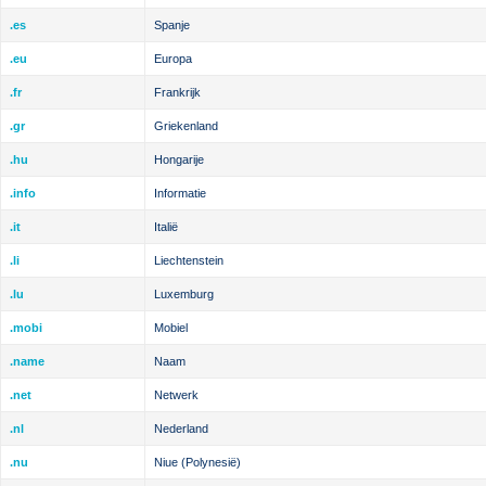
.es
Spanje
.eu
Europa
.fr
Frankrijk
.gr
Griekenland
.hu
Hongarije
.info
Informatie
.it
Italië
.li
Liechtenstein
.lu
Luxemburg
.mobi
Mobiel
.name
Naam
.net
Netwerk
.nl
Nederland
.nu
Niue (Polynesië)