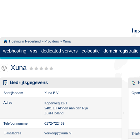
Hosting in Nederland
»
Providers
» Xuna
webhosting
vps
dedicated servers
colocatie
domeinregistratie
Xuna
Bedrijfsgegevens
Bedrijfsnaam
Xuna B.V.
Openi
Adres
Koperweg 11-J
2401 LH
Alphen aan den Rijn
Zuid-Holland
Telefoonnummer
0172-722459
E-mailadres
verkoop@xuna.nl
Telef