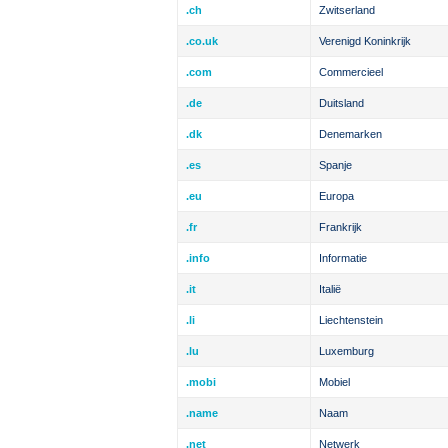
.ch
Zwitserland
.co.uk
Verenigd Koninkrijk
.com
Commercieel
.de
Duitsland
.dk
Denemarken
.es
Spanje
.eu
Europa
.fr
Frankrijk
.info
Informatie
.it
Italië
.li
Liechtenstein
.lu
Luxemburg
.mobi
Mobiel
.name
Naam
.net
Netwerk