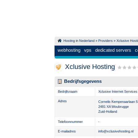
Hosting in Nederland
»
Providers
» Xclusive Host
webhosting
vps
dedicated servers
c
Xclusive Hosting
Bedrijfsgegevens
Bedrijfsnaam
Xclusive Internet Services
Adres
Cornelis Kempenaarlaan 5
2481 XA
Woubrugge
Zuid-Holland
Telefoonnummer
-
E-mailadres
info@xclusivehosting.nl