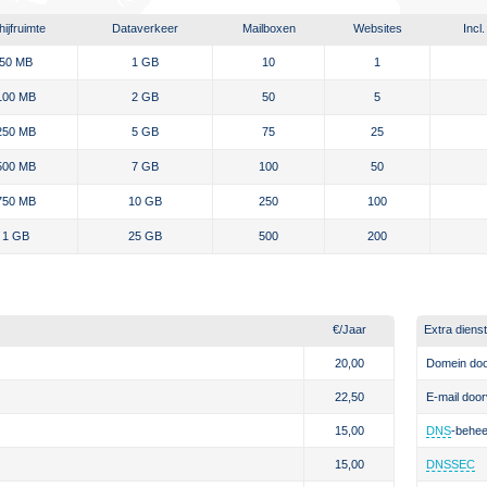
ijfruimte
Dataverkeer
Mailboxen
Websites
Incl
50 MB
1 GB
10
1
100 MB
2 GB
50
5
250 MB
5 GB
75
25
500 MB
7 GB
100
50
750 MB
10 GB
250
100
1 GB
25 GB
500
200
€
/Jaar
Extra diens
20,00
Domein doo
22,50
E-mail door
15,00
DNS
-behee
15,00
DNSSEC