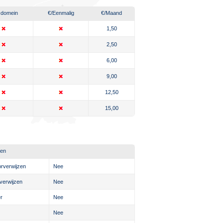
. domein
€
/Eenmalig
€
/Maand
1,50
2,50
6,00
9,00
12,50
15,00
ten
rverwijzen
Nee
verwijzen
Nee
r
Nee
Nee