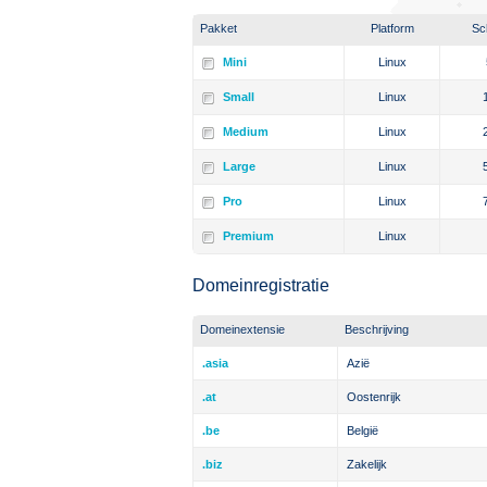
Pakket
Platform
Sch
Mini
Linux
Small
Linux
Medium
Linux
Large
Linux
Pro
Linux
Premium
Linux
Domeinregistratie
Domeinextensie
Beschrijving
.asia
Azië
.at
Oostenrijk
.be
België
.biz
Zakelijk