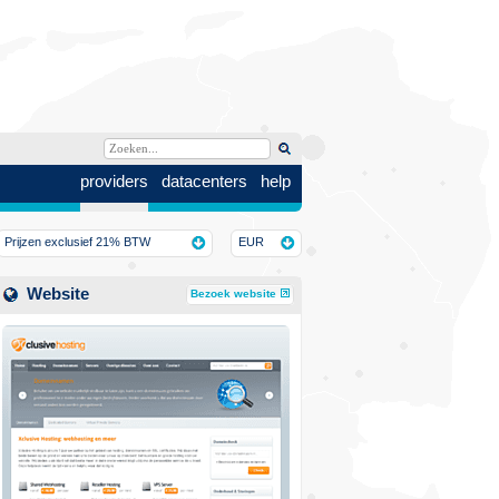
providers
datacenters
help
Prijzen exclusief 21% BTW
EUR
Website
Bezoek website