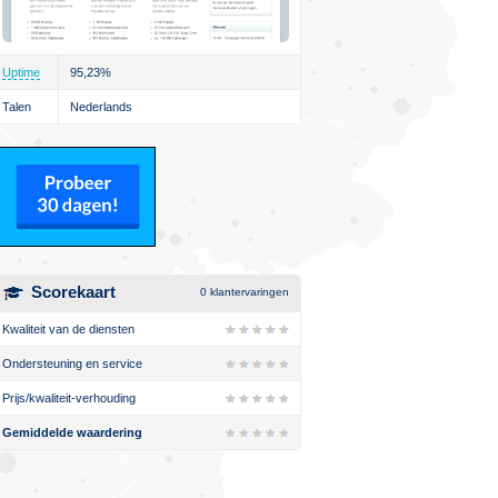
Uptime
95,23%
Talen
Nederlands
Scorekaart
0
klantervaringen
Kwaliteit van de diensten
Ondersteuning en service
Prijs/kwaliteit-verhouding
Gemiddelde waardering