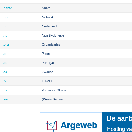
.name
Naam
.net
Netwerk
.nl
Nederland
.nu
Niue (Polynesië)
.org
Organisaties
.pl
Polen
.pt
Portugal
.se
Zweden
.tv
Tuvalu
.us
Verenigde Staten
.ws
(West-)Samoa