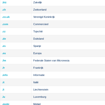
.biz
Zakelijk
.ch
Zwitserland
.co.uk
Verenigd Koninkrijk
.com
Commercieel
.cz
Tsjechië
.de
Duitsland
.es
Spanje
.eu
Europa
.fm
Federale Staten van Micronesia
.fr
Frankrijk
.info
Informatie
.it
Italië
.li
Liechtenstein
.lu
Luxemburg
.mobi
Mobiel