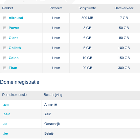
Pakket
Platform
Schijfruimte
Dataverkeer
Allround
Linux
300 MB
7 GB
Power
Linux
3 GB
50 GB
Giant
Linux
6 GB
80 GB
Goliath
Linux
5 GB
100 GB
Colos
Linux
10 GB
150 GB
Titan
Linux
20 GB
300 GB
Domeinregistratie
Domeinextensie
Beschrijving
.am
Armenië
.asia
Azië
.at
Oostenrijk
.be
België