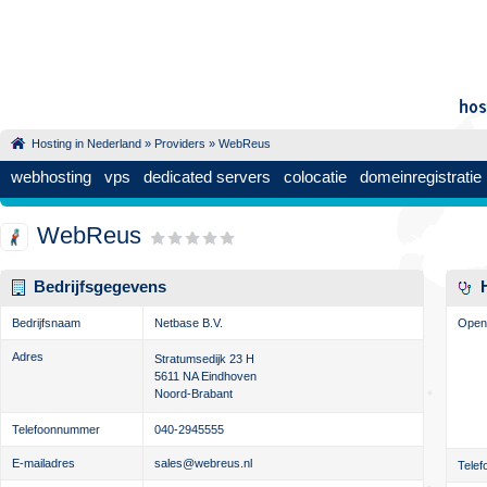
Hosting in Nederland
»
Providers
» WebReus
webhosting
vps
dedicated servers
colocatie
domeinregistratie
WebReus
Bedrijfsgegevens
Bedrijfsnaam
Netbase B.V.
Openi
Adres
Stratumsedijk 23 H
5611 NA
Eindhoven
Noord-Brabant
Telefoonnummer
040-2945555
E-mailadres
sales@webreus.nl
Telef