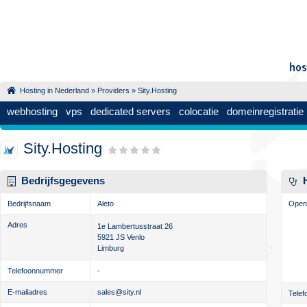
Hosting in Nederland
»
Providers
» Sity.Hosting
webhosting
vps
dedicated servers
colocatie
domeinregistratie
Sity.Hosting
Bedrijfsgegevens
Bedrijfsnaam
Aleto
Openi
Adres
1e Lambertusstraat 26
5921 JS
Venlo
Limburg
Telefoonnummer
-
E-mailadres
sales@sity.nl
Telef