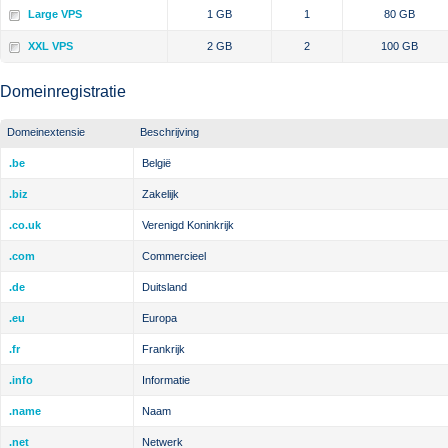
Large VPS
1 GB
1
80 GB
XXL VPS
2 GB
2
100 GB
Domeinregistratie
Domeinextensie
Beschrijving
.be
België
.biz
Zakelijk
.co.uk
Verenigd Koninkrijk
.com
Commercieel
.de
Duitsland
.eu
Europa
.fr
Frankrijk
.info
Informatie
.name
Naam
.net
Netwerk