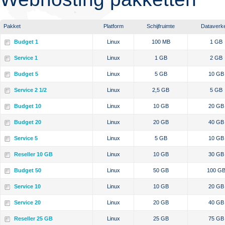
Pakket
Platform
Schijfruimte
Dataverk
Budget 1
Linux
100 MB
1 GB
Service 1
Linux
1 GB
2 GB
Budget 5
Linux
5 GB
10 GB
Service 2 1/2
Linux
2,5 GB
5 GB
Budget 10
Linux
10 GB
20 GB
Budget 20
Linux
20 GB
40 GB
Service 5
Linux
5 GB
10 GB
Reseller 10 GB
Linux
10 GB
30 GB
Budget 50
Linux
50 GB
100 G
Service 10
Linux
10 GB
20 GB
Service 20
Linux
20 GB
40 GB
Reseller 25 GB
Linux
25 GB
75 GB