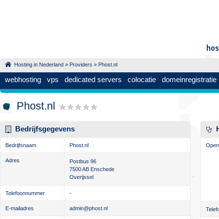
Hosting in Nederland
»
Providers
» Phost.nl
webhosting
vps
dedicated servers
colocatie
domeinregistratie
Phost.nl
Bedrijfsgegevens
Bedrijfsnaam
Phost.nl
Openi
Adres
Postbus 96
7500 AB
Enschede
Overijssel
Telefoonnummer
-
E-mailadres
admin@phost.nl
Telef