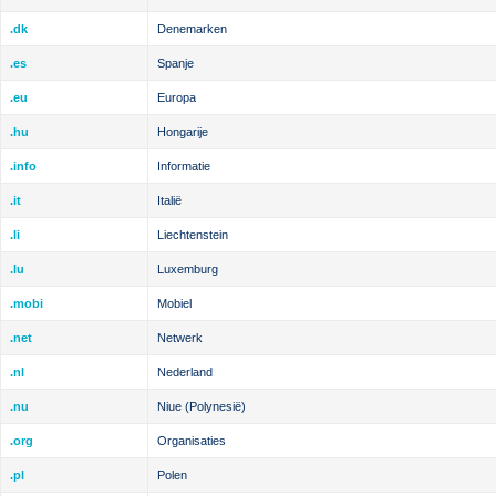
.dk
Denemarken
.es
Spanje
.eu
Europa
.hu
Hongarije
.info
Informatie
.it
Italië
.li
Liechtenstein
.lu
Luxemburg
.mobi
Mobiel
.net
Netwerk
.nl
Nederland
.nu
Niue (Polynesië)
.org
Organisaties
.pl
Polen