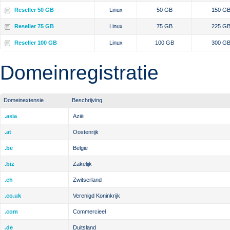
Reseller 50 GB
Linux
50 GB
150 G
Reseller 75 GB
Linux
75 GB
225 G
Reseller 100 GB
Linux
100 GB
300 G
Domeinregistratie
Domeinextensie
Beschrijving
.asia
Azië
.at
Oostenrijk
.be
België
.biz
Zakelijk
.ch
Zwitserland
.co.uk
Verenigd Koninkrijk
.com
Commercieel
.de
Duitsland