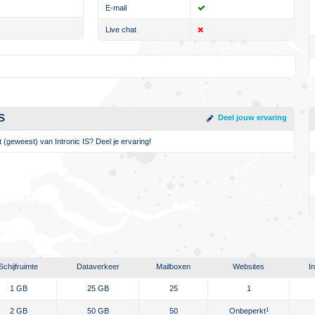
E-mail
Live chat
S
Deel jouw ervaring
t (geweest) van Intronic IS? Deel je ervaring!
Schijfruimte
Dataverkeer
Mailboxen
Websites
I
1 GB
25 GB
25
1
2 GB
50 GB
50
Onbeperkt
1