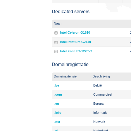
Dedicated servers
Naam
Intel Celeron G1610
Intel Pentium G2140
Intel Xeon E3-1220V2
Domeinregistratie
Domeinextensie
Beschrijving
.be
België
.com
Commercieel
.eu
Europa
.info
Informatie
.net
Netwerk
.nl
Nederland