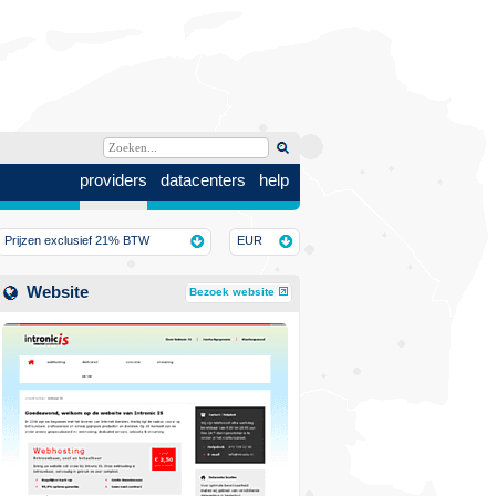
providers
datacenters
help
Prijzen exclusief 21% BTW
EUR
Website
Bezoek website