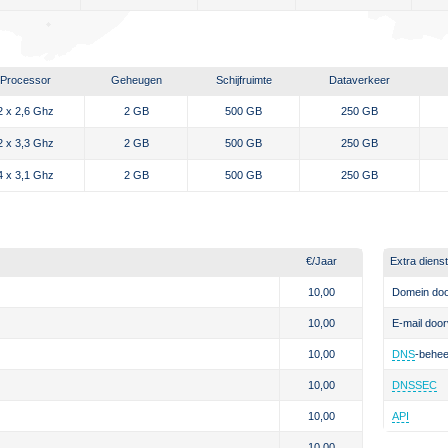
Processor
Geheugen
Schijfruimte
Dataverkeer
2 x 2,6 Ghz
2 GB
500 GB
250 GB
2 x 3,3 Ghz
2 GB
500 GB
250 GB
4 x 3,1 Ghz
2 GB
500 GB
250 GB
€
/Jaar
Extra diens
10,00
Domein doo
10,00
E-mail door
10,00
DNS
-behee
10,00
DNSSEC
10,00
API
10,00