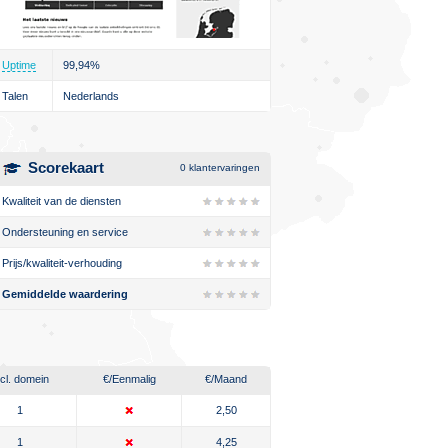
Uptime
99,94%
Talen
Nederlands
Scorekaart
0
klantervaringen
Kwaliteit van de diensten
Ondersteuning en service
Prijs/kwaliteit-verhouding
Gemiddelde waardering
ncl. domein
€
/Eenmalig
€
/Maand
1
2,50
1
4,25