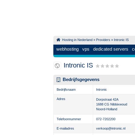
Hosting in Nederland
»
Providers
» Intronic IS
webhosting
vps
dedicated servers
c
Intronic IS
Bedrijfsgegevens
Bedrijfsnaam
Intronic
Adres
Dorpstraat 42A
1688 CG
Nibbixwoud
Noord-Holland
Telefoonnummer
072-7202200
E-mailadres
verkoop@intronic.nl