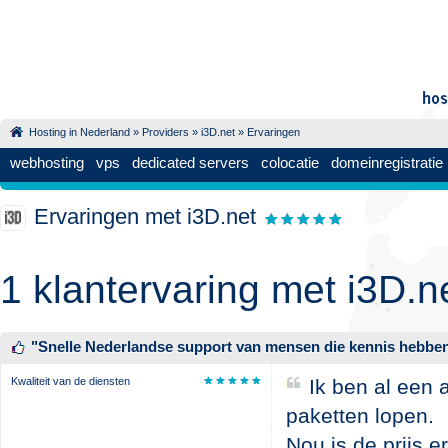
Hosting in Nederland
»
Providers
»
i3D.net
» Ervaringen
webhosting
vps
dedicated servers
colocatie
domeinregistratie
Ervaringen met i3D.net
1 klantervaring met i3D.n
"
Snelle Nederlandse support van mensen die kennis hebbe
Kwaliteit van de diensten
Ik ben al een a
paketten lopen.
Nou is de prijs e