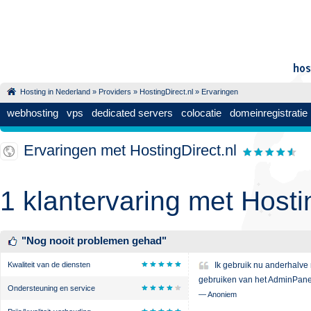
Hosting in Nederland
»
Providers
»
HostingDirect.nl
» Ervaringen
webhosting
vps
dedicated servers
colocatie
domeinregistratie
Ervaringen met HostingDirect.nl
1 klantervaring met Hosti
"
Nog nooit problemen gehad
"
Kwaliteit van de diensten
Ik gebruik nu anderhalve
gebruiken van het AdminPanel
Ondersteuning en service
—
Anoniem