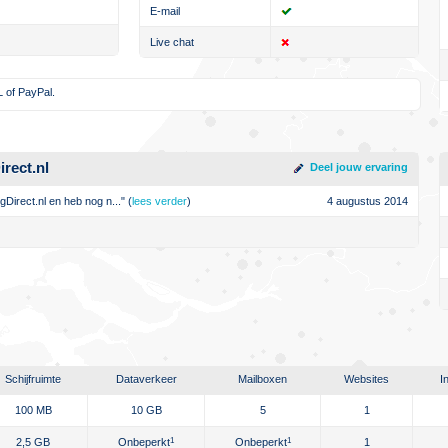
E-mail
Live chat
L of PayPal.
rect.nl
Deel jouw ervaring
Direct.nl en heb nog n..." (
lees verder
)
4 augustus 2014
Schijfruimte
Dataverkeer
Mailboxen
Websites
I
100 MB
10 GB
5
1
2,5 GB
Onbeperkt
1
Onbeperkt
1
1