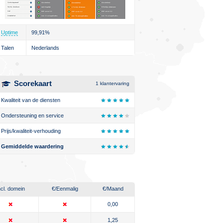
Uptime
99,91%
Talen
Nederlands
Scorekaart
1
klantervaring
Kwaliteit van de diensten
Ondersteuning en service
Prijs/kwaliteit-verhouding
Gemiddelde waardering
ncl. domein
€
/Eenmalig
€
/Maand
0,00
1,25