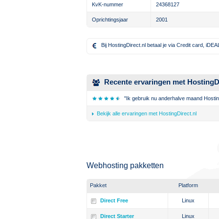
KvK-nummer
24368127
Oprichtingsjaar
2001
Bij HostingDirect.nl betaal je via Credit card, iDEA
Recente ervaringen met HostingDi
"Ik gebruik nu anderhalve maand Hosting
Bekijk alle ervaringen met HostingDirect.nl
Webhosting pakketten
Pakket
Platform
Direct Free
Linux
Direct Starter
Linux