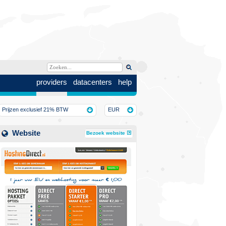
providers
datacenters
help
Prijzen exclusief 21% BTW
EUR
Website
Bezoek website