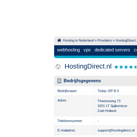
Hosting in Nederland
»
Providers
» HostingDirect.
webhosting
vps
dedicated servers
c
HostingDirect.nl
Bedrijfsgegevens
Bedrijfsnaam
Today ISP B.V.
Adres
Theemsweg 73
3201 LT
Spijkenisse
Zuid-Holland
Telefoonnummer
-
E-mailadres
support@hostingdirect.nl