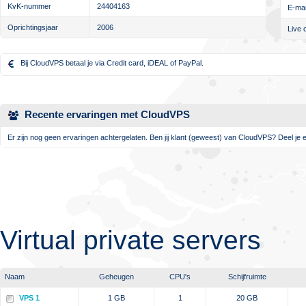
KvK-nummer
24404163
E-mai
Oprichtingsjaar
2006
Live 
Bij CloudVPS betaal je via Credit card, iDEAL of PayPal.
Recente ervaringen met CloudVPS
Er zijn nog geen ervaringen achtergelaten. Ben jij klant (geweest) van CloudVPS? Deel je e
Virtual private servers
Naam
Geheugen
CPU's
Schijfruimte
VPS 1
1 GB
1
20 GB