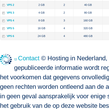
VPS 2
2 GB
2
40 GB
VPS 3
4 GB
2
80 GB
VPS 4
8 GB
3
160 GB
VPS 5
16 GB
4
320 GB
VPS 6
24 GB
4
480 GB
Contact
© Hosting in Nederland, 
gepubliceerde informatie wordt re
het voorkomen dat gegevens onvolledig, 
geen rechten worden ontleend aan de a
in geen geval aansprakelijk voor enige s
het gebruik van de op deze website bes