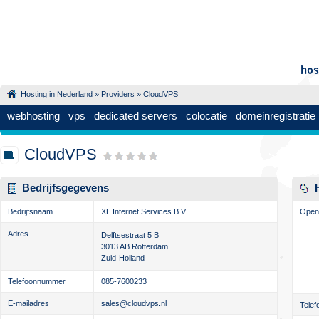
Hosting in Nederland
»
Providers
» CloudVPS
webhosting
vps
dedicated servers
colocatie
domeinregistratie
CloudVPS
Bedrijfsgegevens
Bedrijfsnaam
XL Internet Services B.V.
Openi
Adres
Delftsestraat 5 B
3013 AB
Rotterdam
Zuid-Holland
Telefoonnummer
085-7600233
E-mailadres
sales@cloudvps.nl
Telef