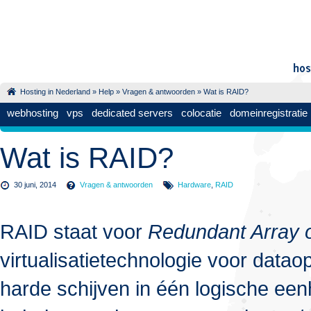
Hosting in Nederland
»
Help
»
Vragen & antwoorden
» Wat is RAID?
webhosting
vps
dedicated servers
colocatie
domeinregistratie
Wat is RAID?
30 juni, 2014
Vragen & antwoorden
Hardware
,
RAID
RAID staat voor
Redundant Array 
virtualisatietechnologie voor data
harde schijven in één logische eenh