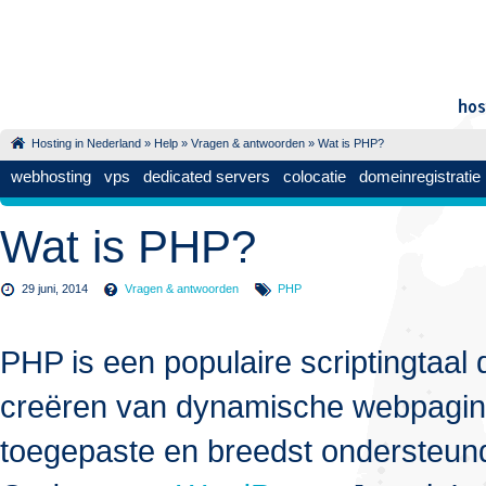
Hosting in Nederland
»
Help
»
Vragen & antwoorden
» Wat is PHP?
webhosting
vps
dedicated servers
colocatie
domeinregistratie
Wat is PHP?
29 juni, 2014
Vragen & antwoorden
PHP
PHP is een populaire scriptingtaal 
creëren van dynamische webpagina
toegepaste en breedst ondersteund