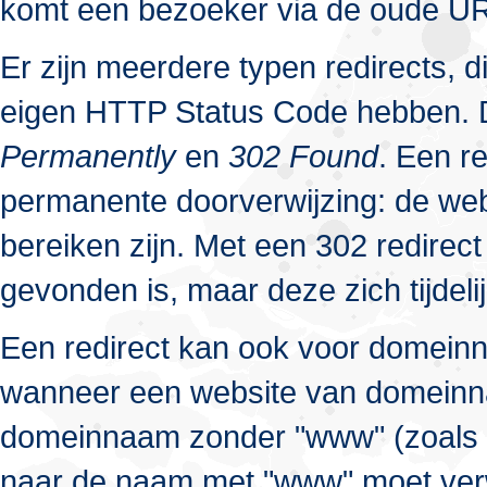
komt een bezoeker via de oude UR
Er zijn meerdere typen redirects, d
eigen HTTP Status Code hebben. D
Permanently
en
302 Found
. Een r
permanente doorverwijzing: de web
bereiken zijn. Met een 302 redire
gevonden is, maar deze zich tijdeli
Een redirect kan ook voor domeinn
wanneer een website van domeinn
domeinnaam zonder "www" (zoals ho
naar de naam met "www" moet verw