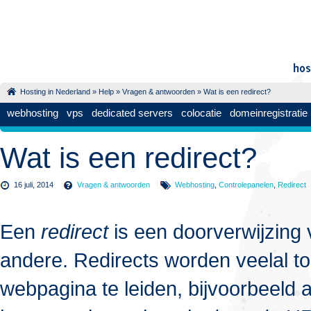
Hosting in Nederland
»
Help
»
Vragen & antwoorden
» Wat is een redirect?
webhosting
vps
dedicated servers
colocatie
domeinregistratie
Wat is een redirect?
16 juli, 2014
Vragen & antwoorden
Webhosting
,
Controlepanelen
,
Redirect
Een
redirect
is een doorverwijzing
andere. Redirects worden veelal t
webpagina te leiden, bijvoorbeeld a