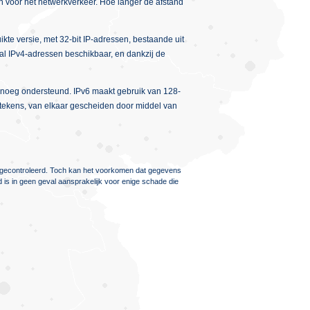
n voor het netwerkverkeer. Hoe langer de afstand
ikte versie, met 32-bit IP-adressen, bestaande uit
tal IPv4-adressen beschikbaar, en dankzij de
genoeg ondersteund. IPv6 maakt gebruik van 128-
e tekens, van elkaar gescheiden door middel van
ig gecontroleerd. Toch kan het voorkomen dat gegevens
d is in geen geval aansprakelijk voor enige schade die