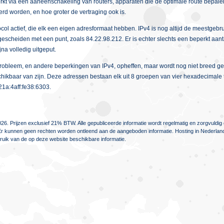
erkt via een aaneenschakeling van routers, apparaten die de optimale route bepale
rd worden, en hoe groter de vertraging ook is.
col actief, die elk een eigen adresformaat hebben. IPv4 is nog altijd de meestgebru
r gescheiden met een punt, zoals 84.22.98.212. Er is echter slechts een beperkt aan
jna volledig uitgeput.
it probleem, en andere beperkingen van IPv4, opheffen, maar wordt nog niet breed 
eschikbaar van zijn. Deze adressen bestaan elk uit 8 groepen van vier hexadecimal
1a:4aff:fe38:6303.
26. Prijzen exclusief 21% BTW. Alle gepubliceerde informatie wordt regelmatig en zorgvuld
jn. Er kunnen geen rechten worden ontleend aan de aangeboden informatie. Hosting in Nederlan
ebruik van de op deze website beschikbare informatie.