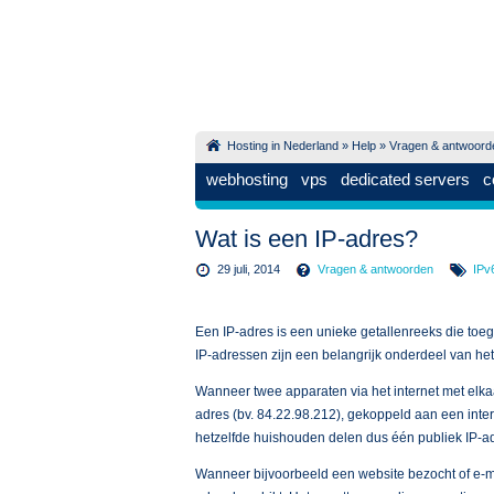
Hosting in Nederland
»
Help
»
Vragen & antwoord
webhosting
vps
dedicated servers
c
Wat is een IP-adres?
29 juli, 2014
Vragen & antwoorden
IPv
Een IP-adres is een unieke getallenreeks die toeg
IP-adressen zijn een belangrijk onderdeel van het
Wanneer twee apparaten via het internet met elk
adres (bv. 84.22.98.212), gekoppeld aan een inte
hetzelfde huishouden delen dus één publiek IP-ad
Wanneer bijvoorbeeld een website bezocht of e-ma