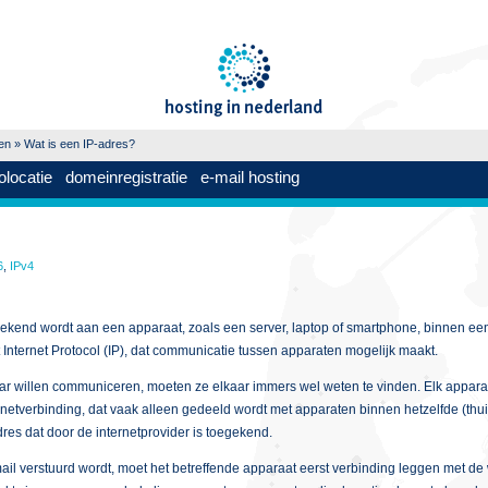
en
» Wat is een IP-adres?
olocatie
domeinregistratie
e-mail hosting
6
,
IPv4
ekend wordt aan een apparaat, zoals een server, laptop of smartphone, binnen een 
 Internet Protocol (IP), dat communicatie tussen apparaten mogelijk maakt.
aar willen communiceren, moeten ze elkaar immers wel weten te vinden. Elk appara
rnetverbinding, dat vaak alleen gedeeld wordt met apparaten binnen hetzelfde (th
res dat door de internetprovider is toegekend.
il verstuurd wordt, moet het betreffende apparaat eerst verbinding leggen met de 