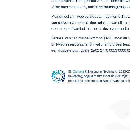
adres beschikt. Het opzetten van die connectie w
tot de doelcomputer is, hoe meer routers gepassee
Momenteel zijn twee versies van het Internet Proto
vier reeksen van één tot drie getallen, van elkaa
enorme groei van het internet, is deze voorraad bi
Versie 6 van het Internet Protocol (IPv6) moet d
bit IP-adressen, waar er vrijwel oneindig veel b
een dubbele punt, zoals: 2a02:2770:0013:0000:02
Contact
© Hosting in Nederland, 2013-20
onvolledig, onjuist of niet meer actueel zi
het directe of indirecte gevolg is van het g