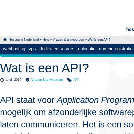
Hosting in Nederland
»
Help
»
Vragen & antwoorden
» Wat is een API?
webhosting
vps
dedicated servers
colocatie
domeinregistratie
Wat is een API?
1 juli, 2014
Vragen & antwoorden
API
API staat voor
Application Program
mogelijk om afzonderlijke softwar
laten communiceren. Het is een sof