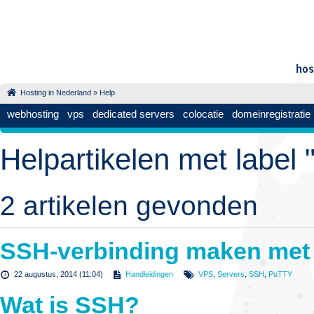
Hosting in Nederland
»
Help
webhosting
vps
dedicated servers
colocatie
domeinregistratie
Helpartikelen met label 
2 artikelen gevonden
SSH-verbinding maken met
22 augustus, 2014 (11:04)
Handleidingen
VPS
,
Servers
,
SSH
,
PuTTY
Wat is SSH?