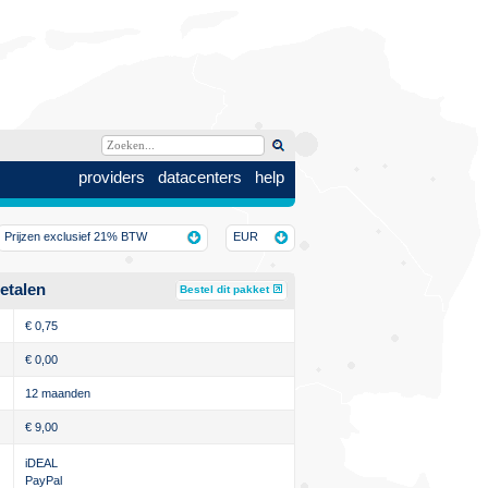
providers
datacenters
help
Prijzen exclusief 21% BTW
EUR
etalen
Bestel dit pakket
€
0,75
€
0,00
12 maanden
€
9,00
iDEAL
PayPal