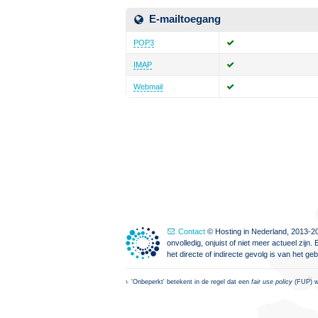
E-mailtoegang
POP3
IMAP
Webmail
Contact
© Hosting in Nederland, 2013-20
onvolledig, onjuist of niet meer actueel zi
het directe of indirecte gevolg is van het g
'Onbeperkt' betekent in de regel dat een
fair use policy
(FUP) wo
1.