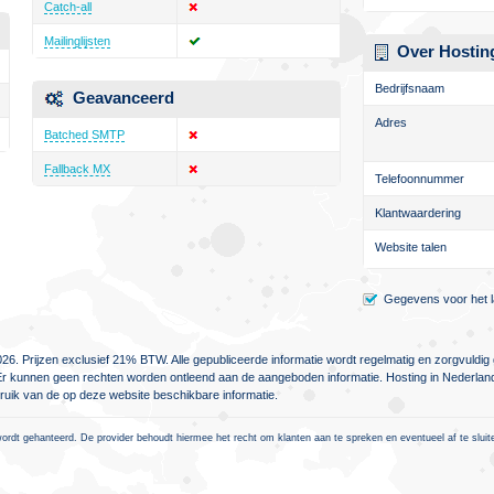
Catch-all
Mailinglijsten
Over Hostin
Bedrijfsnaam
Geavanceerd
Adres
Batched SMTP
Fallback MX
Telefoonnummer
Klantwaardering
Website talen
Gegevens voor het la
26. Prijzen exclusief 21% BTW. Alle gepubliceerde informatie wordt regelmatig en zorgvuld
jn. Er kunnen geen rechten worden ontleend aan de aangeboden informatie. Hosting in Nederlan
ebruik van de op deze website beschikbare informatie.
rdt gehanteerd. De provider behoudt hiermee het recht om klanten aan te spreken en eventueel af te sluiten