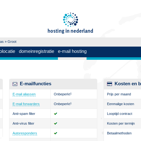
aas
» Groot
olocatie
domeinregistratie
e-mail hosting
E-mailfuncties
Kosten en b
E-mail aliassen
Onbeperkt
1
Prijs per maand
E-mail forwarders
Onbeperkt
1
Eenmalige kosten
Anti-spam filter
Looptijd contract
Anti-virus filter
Kosten per termijn
Autoresponders
Betaalmethoden