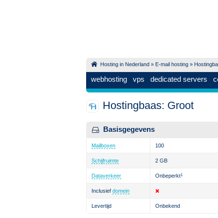
Hosting in Nederland
»
E-mail hosting
»
Hostingb
webhosting
vps
dedicated servers
c
Hostingbaas: Groot
Basisgegevens
Mailboxen
100
Schijfruimte
2 GB
Dataverkeer
Onbeperkt
1
Inclusief
domein
Levertijd
Onbekend