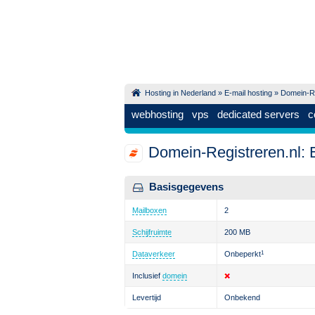
Hosting in Nederland
»
E-mail hosting
»
Domein-Re
webhosting
vps
dedicated servers
c
Domein-Registreren.nl: 
Basisgegevens
Mailboxen
2
Schijfruimte
200 MB
Dataverkeer
Onbeperkt
1
Inclusief
domein
Levertijd
Onbekend