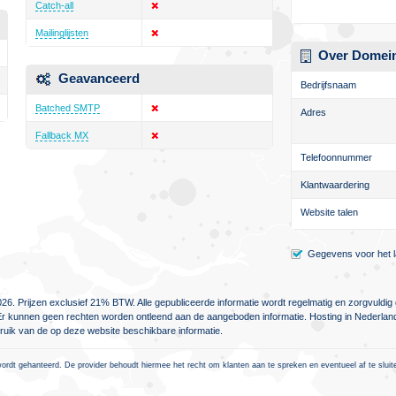
Catch-all
Mailinglijsten
Over Domein
Geavanceerd
Bedrijfsnaam
Batched SMTP
Adres
Fallback MX
Telefoonnummer
Klantwaardering
Website talen
Gegevens voor het la
26. Prijzen exclusief 21% BTW. Alle gepubliceerde informatie wordt regelmatig en zorgvuld
jn. Er kunnen geen rechten worden ontleend aan de aangeboden informatie. Hosting in Nederlan
ebruik van de op deze website beschikbare informatie.
rdt gehanteerd. De provider behoudt hiermee het recht om klanten aan te spreken en eventueel af te sluiten