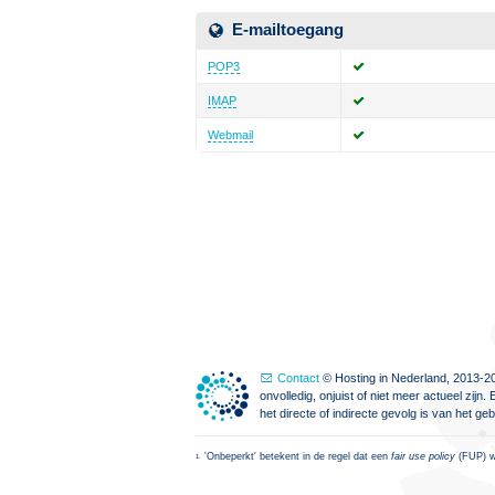
E-mailtoegang
POP3
IMAP
Webmail
Contact
© Hosting in Nederland, 2013-20
onvolledig, onjuist of niet meer actueel zi
het directe of indirecte gevolg is van het g
'Onbeperkt' betekent in de regel dat een
fair use policy
(FUP) wo
1.