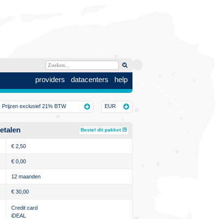
providers
datacenters
help
Prijzen exclusief 21% BTW
EUR
etalen
Bestel dit pakket
€
2,50
€
0,00
12 maanden
€
30,00
Credit card
iDEAL