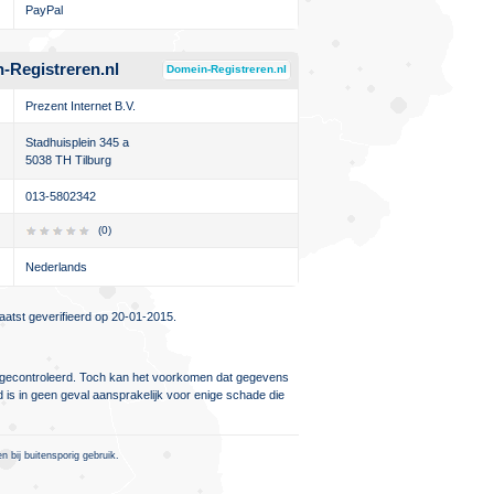
PayPal
-Registreren.nl
Domein-Registreren.nl
Prezent Internet B.V.
Stadhuisplein 345 a
5038 TH Tilburg
013-5802342
(0)
Nederlands
atst geverifieerd op 20-01-2015.
ig gecontroleerd. Toch kan het voorkomen dat gegevens
d is in geen geval aansprakelijk voor enige schade die
 bij buitensporig gebruik.