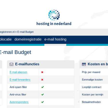
gistreren.nl
» E-mail Budget
olocatie
domeinregistratie
e-mail hosting
E-mail Budget
E-mailfuncties
Kosten en b
E-mail aliassen
Prijs per maand
E-mail forwarders
Eenmalige kosten
Anti-spam filter
Looptijd contract
Anti-virus filter
Kosten per termijn
Autoresponders
Betaalmethoden