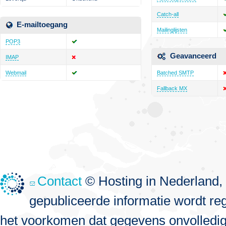
Catch-all
E-mailtoegang
Mailinglijsten
POP3
Geavanceerd
IMAP
Webmail
Batched SMTP
Fallback MX
Contact
© Hosting in Nederland, 
gepubliceerde informatie wordt re
het voorkomen dat gegevens onvolledig, 