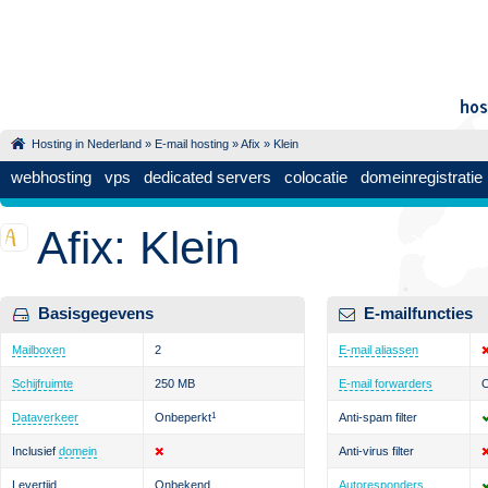
Hosting in Nederland
»
E-mail hosting
»
Afix
» Klein
webhosting
vps
dedicated servers
colocatie
domeinregistratie
Afix: Klein
Basisgegevens
E-mailfuncties
Mailboxen
2
E-mail aliassen
Schijfruimte
250 MB
E-mail forwarders
O
Dataverkeer
Onbeperkt
1
Anti-spam filter
Inclusief
domein
Anti-virus filter
Levertijd
Onbekend
Autoresponders