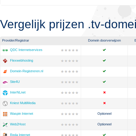
Vergelijk prijzen .tv-dom
Provider/Registrar
Domein doorverwijzen
QDC Internetservices
Flexwebhosting
Domein-Registreren.nl
Site4U
InterNLnet
Kniest MultiMedia
Waspin Internet
Optioneel
Web2Host
Optioneel
Reda Internet