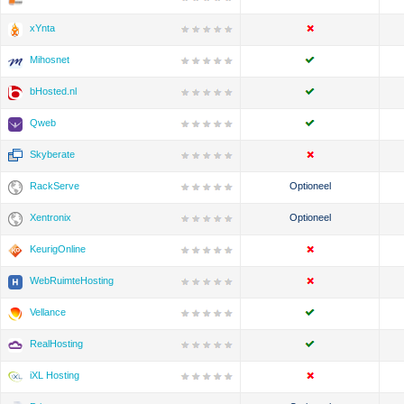
xYnta
Mihosnet
bHosted.nl
Qweb
Skyberate
RackServe
Optioneel
Xentronix
Optioneel
KeurigOnline
WebRuimteHosting
Vellance
RealHosting
iXL Hosting