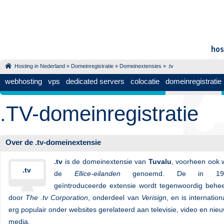
Hosting in Nederland
»
Domeinregistratie
»
Domeinextensies
» .tv
webhosting
vps
dedicated servers
colocatie
domeinregistratie
.TV-domeinregistratie
Over de .tv-domeinextensie
.tv
is de domeinextensie van
Tuvalu
, voorheen ook 
.tv
de
Ellice-eilanden
genoemd. De in 19
geïntroduceerde extensie wordt tegenwoordig behe
door
The .tv Corporation
, onderdeel van
Verisign
, en is internation
erg populair onder websites gerelateerd aan televisie, video en nie
media.