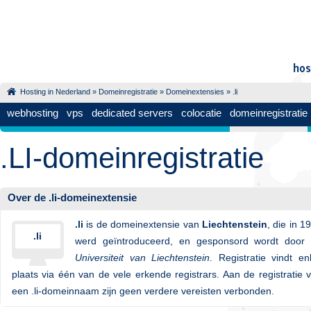
Hosting in Nederland
»
Domeinregistratie
»
Domeinextensies
» .li
webhosting
vps
dedicated servers
colocatie
domeinregistratie
.LI-domeinregistratie
Over de .li-domeinextensie
.li
is de domeinextensie van
Liechtenstein
, die in 1
.li
werd geïntroduceerd, en gesponsord wordt door
Universiteit van Liechtenstein
. Registratie vindt en
plaats via één van de vele erkende registrars. Aan de registratie 
een .li-domeinnaam zijn geen verdere vereisten verbonden.