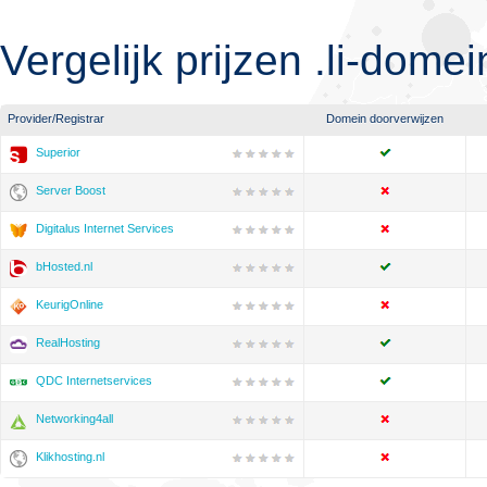
Vergelijk prijzen .li-dom
Provider/Registrar
Domein doorverwijzen
Superior
Server Boost
Digitalus Internet Services
bHosted.nl
KeurigOnline
RealHosting
QDC Internetservices
Networking4all
Klikhosting.nl