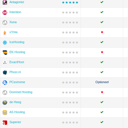
Antagonist
Intention
Xuna
xYnta
IceHosting
EK-Hosting
ExactHost
Phost.nl
PCextreme
Optioneel
Dommel Hosting
de Heeg
AS Hosting
Superior