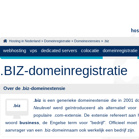
Hosting in Nederland
»
Domeinregistratie
»
Domeinextensies
» .biz
webhosting
vps
dedicated servers
colocatie
domeinregistratie
.BIZ-domeinregistratie
Over de .biz-domeinextensie
.biz
is een generieke domeinextensie die in 2001 d
.biz
Neulevel
werd geïntroduceerd als alternatief voor
populaire .com-extensie. De extensie refereert aan 
woord
business
, de Engelse term voor "bedrijf". Officieel moet
aanvrager van een .biz-domeinnaam ook werkelijk een bedrijf zijn.