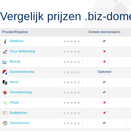
Vergelijk prijzen .biz-do
Provider/Registrar
Domein doorverwijzen
WebReus
Onyx Webhosting
Bluerail
Dutchwebhosting
Optioneel
Versio
Flexwebhosting
Ximple
Budgetbytes
QuickServers