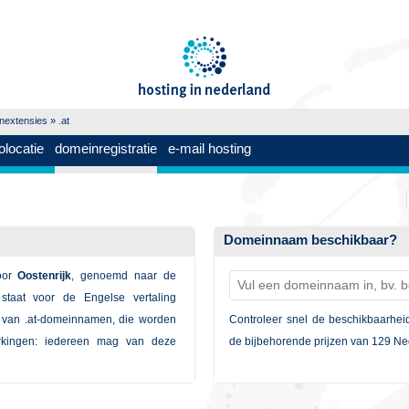
nextensies
» .at
olocatie
domeinregistratie
e-mail hosting
Domeinnaam beschikbaar?
oor
Oostenrijk
, genoemd naar de
 staat voor de Engelse vertaling
en van .at-domeinnamen, die worden
Controleer snel de beschikbaarhei
erkingen: iedereen mag van deze
de bijbehorende prijzen van 129 Ned