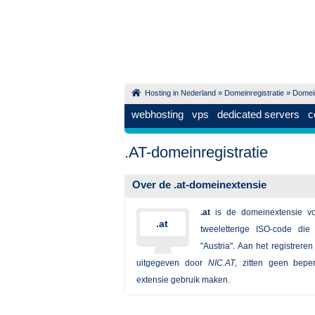
Hosting in Nederland
»
Domeinregistratie
»
Domei
webhosting
vps
dedicated servers
c
.AT-domeinregistratie
Over de .at-domeinextensie
.at
is de domeinextensie v
.at
tweeletterige ISO-code die
"Austria". Aan het registrer
uitgegeven door
NIC.AT
, zitten geen bep
extensie gebruik maken.