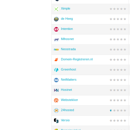
Ximple
de Heeg
Intention
Mihosnet
Neostrada
Domein-Registreren.nl
Greenhost
NetMatters
Hostnet
Webstekker
24hosted
Versio