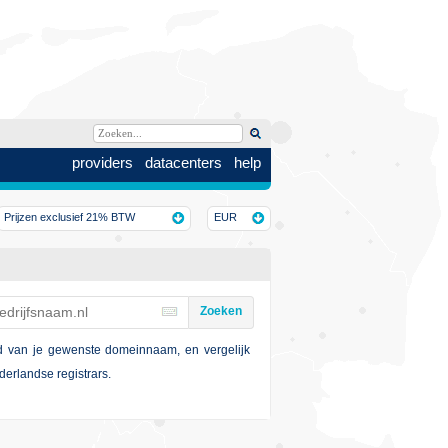
providers
datacenters
help
Prijzen exclusief 21% BTW
EUR
Zoeken
d van je gewenste domeinnaam, en vergelijk
erlandse registrars.