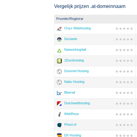
Vergelijk prijzen .at-domeinnaam
Provider/Registrar
Onyx Webhosting
Deziweb
Networking4all
1Eurohosting
Dommel Hosting
Nabu Hosting
Bluerail
Dutchwebhosting
WebReus
Phost.nl
EK-Hosting