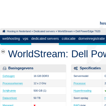
Hosting in Nederland
»
Dedicated servers
»
WorldStream
» Dell PowerEdge T620
webhosting
vps
dedicated servers
colocatie
domeinregistratie
WorldStream: Dell P
Basisgegevens
Specificaties
Geheugen
16 GB DDR3
Servermodel
D
Processorkernen
12 x 2 Ghz
Processor
2
Schijfruimte
500 GB
(1)
Hyperthreading
Dataverkeer
50 TB
Soort opslag
Managed
RAID
-type