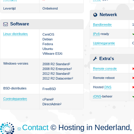
Levertijd
Onbekend
Netwerk
Software
Bandbreedte
1
Linux-distributies
IPv6
-ready
CentOS
Debian
Uptimegarantie
Fedora
Ubuntu
VMware ESXi
Extra's
Windows-versies
2008 R2 Standard
2
Remote console
2008 R2 Enterprise
2
2012 R2 Standard
2
Remote reboot
2012 R2 Datacenter
2
Hosted
DNS
BSD-distributies
FreeBSD
rDNS
-beheer
Controlepanelen
cPanel
2
DirectAdmin
2
Contact
© Hosting in Nederland, 