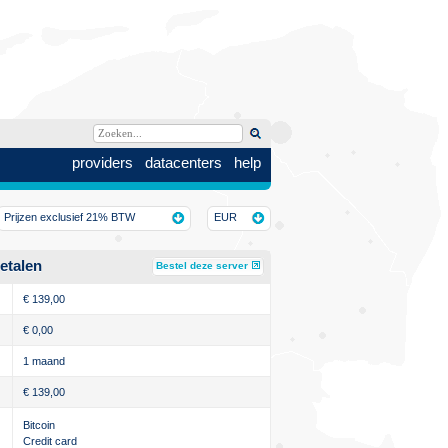
providers
datacenters
help
Prijzen exclusief 21% BTW
EUR
etalen
Bestel deze server
€
139,00
€
0,00
1 maand
€
139,00
Bitcoin
Credit card