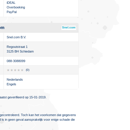
iDEAL
Overboeking
PayPal
om
Snel.com
Snel.com B.V.
Regoutstraat 1
3125 BH Schiedam
088-3088099
(0)
Nederlands
Engels
atst geverifieerd op 15-01-2019.
ig gecontroleerd. Toch kan het voorkomen dat gegevens
d is in geen geval aansprakelijk voor enige schade die