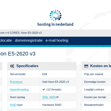
.com
» 6 CORES: Xeon E5-2620 v3
olocatie
domeinregistratie
e-mail hosting
on E5-2620 v3
Specificaties
Kosten en b
Servermodel
Dell
Prijs per maand
Processor
Intel Xeon E5-2620 v3
Eenmalige kosten
Hyperthreading
(12 threads)
Looptijd contract
Soort opslag
SSD
,
SATA
III
Kosten per termijn
RAID
-type
Hardware RAID
Betaalmethoden