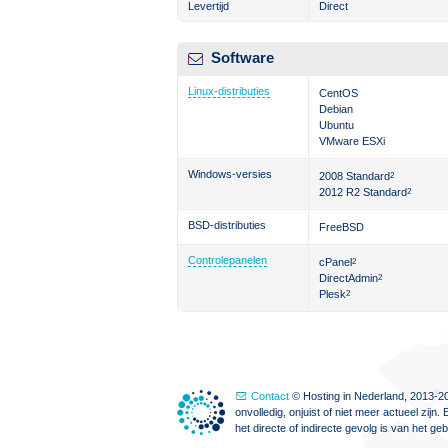
Levertijd
Direct
Software
Linux-distributies
CentOS
Debian
Ubuntu
VMware ESXi
Windows-versies
2008 Standard
2
2012 R2 Standard
2
BSD-distributies
FreeBSD
Controlepanelen
cPanel
2
DirectAdmin
2
Plesk
2
Contact
© Hosting in Nederland, 2013-20
onvolledig, onjuist of niet meer actueel zi
het directe of indirecte gevolg is van het g