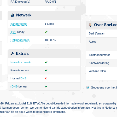
RAID-niveau(s)
RAID 0/1
Netwerk
Bandbreedte
1 Gbps
Over Snel.c
IPv6
-ready
Bedrijfsnaam
Uptimegarantie
100.00%
Adres
Extra's
Telefoonnummer
Remote console
Klantwaardering
Remote reboot
Website talen
Hosted
DNS
rDNS
-beheer
Gegevens voor het la
26. Prijzen exclusief 21% BTW. Alle gepubliceerde informatie wordt regelmatig en zorgvuld
jn. Er kunnen geen rechten worden ontleend aan de aangeboden informatie. Hosting in Nederlan
ebruik van de op deze website beschikbare informatie.