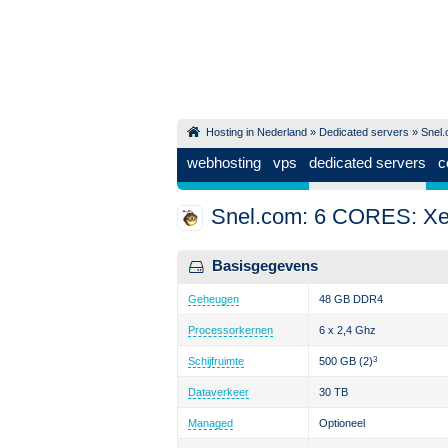
Hosting in Nederland
»
Dedicated servers
»
Snel
webhosting
vps
dedicated servers
c
Snel.com: 6 CORES: Xe
Basisgegevens
Geheugen
48 GB DDR4
Processorkernen
6 x 2,4 Ghz
Schijfruimte
500 GB
(2)
3
Dataverkeer
30 TB
Managed
Optioneel