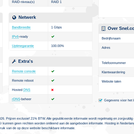
RAID-niveau(s)
RAID 1
Netwerk
Bandbreedte
1 Gbps
Over Snel.c
IPv6
-ready
Bedrijfsnaam
Uptimegarantie
100.00%
Adres
Extra's
Telefoonnummer
Remote console
Klantwaardering
Remote reboot
Website talen
Hosted
DNS
rDNS
-beheer
Gegevens voor het la
26. Prijzen exclusief 21% BTW. Alle gepubliceerde informatie wordt regelmatig en zorgvuld
jn. Er kunnen geen rechten worden ontleend aan de aangeboden informatie. Hosting in Nederlan
ebruik van de op deze website beschikbare informatie.