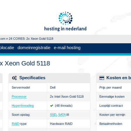
.com
» 24 CORES: 2x Xeon Gold 5118
olocatie
domeinregistratie
e-mail hosting
x Xeon Gold 5118
Specificaties
Kosten en b
Servermodel
Dell
Prijs per maand
Processor
2x Intel Xeon Gold 5118
Eenmalige kosten
Hyperthreading
(48 threads)
Looptijd contract
Soort opslag
SSD
,
SATA
III
Kosten per termijn
RAID
-type
Hardware RAID
Betaalmethoden