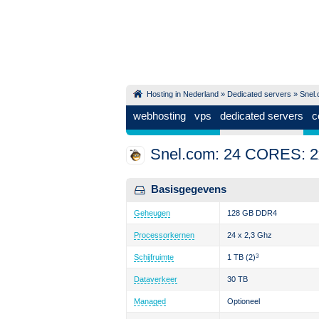
Hosting in Nederland
»
Dedicated servers
»
Snel
webhosting
vps
dedicated servers
c
Snel.com: 24 CORES: 2
Basisgegevens
Geheugen
128 GB DDR4
Processorkernen
24 x 2,3 Ghz
Schijfruimte
1 TB
(2)
3
Dataverkeer
30 TB
Managed
Optioneel