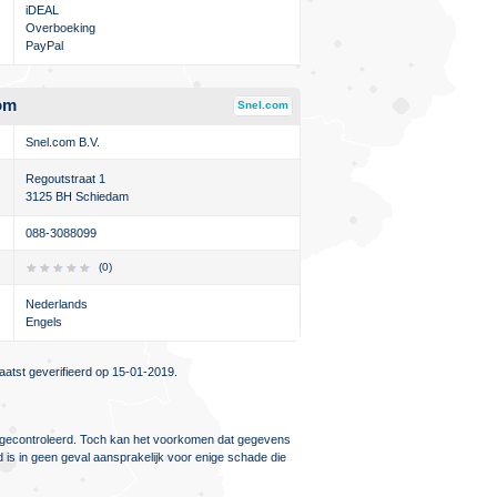
iDEAL
Overboeking
PayPal
om
Snel.com
Snel.com B.V.
Regoutstraat 1
3125 BH Schiedam
088-3088099
(0)
Nederlands
Engels
atst geverifieerd op 15-01-2019.
ig gecontroleerd. Toch kan het voorkomen dat gegevens
d is in geen geval aansprakelijk voor enige schade die