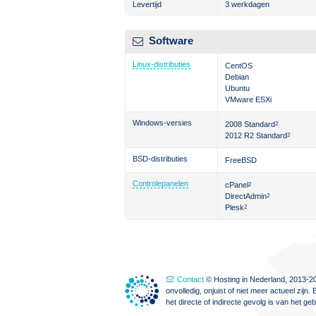
Levertijd
3 werkdagen
Software
Linux-distributies
CentOS
Debian
Ubuntu
VMware ESXi
Windows-versies
2008 Standard
2
2012 R2 Standard
2
BSD-distributies
FreeBSD
Controlepanelen
cPanel
2
DirectAdmin
2
Plesk
2
Contact
© Hosting in Nederland, 2013-20
onvolledig, onjuist of niet meer actueel zi
het directe of indirecte gevolg is van het g