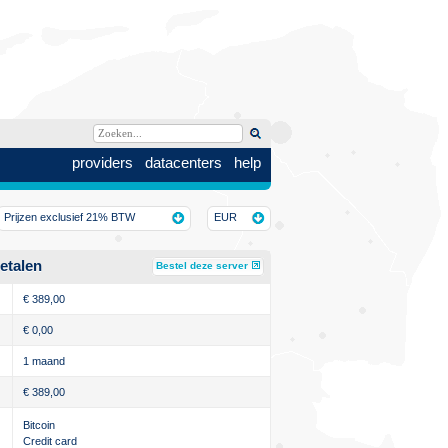
providers
datacenters
help
Prijzen exclusief 21% BTW
EUR
etalen
Bestel deze server
€
389,00
€
0,00
1 maand
€
389,00
Bitcoin
Credit card