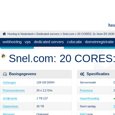
Hosting in Nederland
»
Dedicated servers
»
Snel.com
» 20 CORES: 2x Xeon E5-2630
webhosting
vps
dedicated servers
colocatie
domeinregistratie
Snel.com: 20 CORES:
Basisgegevens
Specificaties
Geheugen
128 GB DDR4
Servermodel
D
Processorkernen
20 x 2,2 Ghz
Processor
2
Schijfruimte
1 TB
(2)
3
Hyperthreading
Dataverkeer
30 TB
Soort opslag
Managed
Optioneel
RAID
-type
H