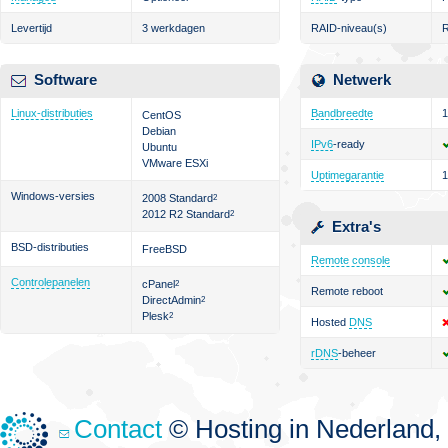
Levertijd
3 werkdagen
RAID-niveau(s)
R
Software
Netwerk
Linux-distributies
Bandbreedte
1
CentOS
Debian
IPv6
-ready
Ubuntu
VMware ESXi
Uptimegarantie
Windows-versies
2008 Standard
2
2012 R2 Standard
2
Extra's
BSD-distributies
FreeBSD
Remote console
Controlepanelen
cPanel
2
Remote reboot
DirectAdmin
2
Plesk
2
Hosted
DNS
rDNS
-beheer
Contact
© Hosting in Nederland, 