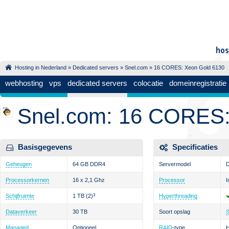
Hosting in Nederland
»
Dedicated servers
»
Snel.com
» 16 CORES: Xeon Gold 6130
webhosting
vps
dedicated servers
colocatie
domeinregistratie
Snel.com: 16 CORES:
Basisgegevens
Specificaties
Geheugen
64 GB DDR4
Servermodel
D
Processorkernen
16 x 2,1 Ghz
Processor
I
Schijfruimte
1 TB
(2)
3
Hyperthreading
Dataverkeer
30 TB
Soort opslag
Managed
Optioneel
RAID
-type
H