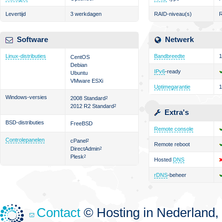
Levertijd
3 werkdagen
RAID-niveau(s)
R
Software
Netwerk
Linux-distributies
Bandbreedte
1
CentOS
Debian
IPv6
-ready
Ubuntu
VMware ESXi
Uptimegarantie
Windows-versies
2008 Standard
2
2012 R2 Standard
2
Extra's
BSD-distributies
FreeBSD
Remote console
Controlepanelen
cPanel
2
Remote reboot
DirectAdmin
2
Plesk
2
Hosted
DNS
rDNS
-beheer
Contact
© Hosting in Nederland, 