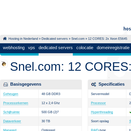
Hosting in Nederland
»
Dedicated servers
»
Snel.com
» 12 CORES: 2x Xeon E5645
webhosting
vps
dedicated servers
colocatie
domeinregistratie
Snel.com: 12 CORES:
Basisgegevens
Specificaties
Geheugen
48 GB DDR3
Servermodel
D
Processorkernen
12 x 2,4 Ghz
Processor
2
Schijfruimte
500 GB
(2)
3
Hyperthreading
Dataverkeer
30 TB
Soort opslag
Managed
Optioneel
RAID
-type
H