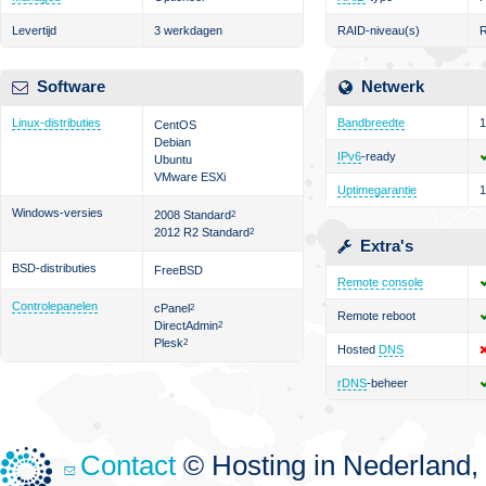
Levertijd
3 werkdagen
RAID-niveau(s)
R
Software
Netwerk
Linux-distributies
Bandbreedte
1
CentOS
Debian
IPv6
-ready
Ubuntu
VMware ESXi
Uptimegarantie
Windows-versies
2008 Standard
2
2012 R2 Standard
2
Extra's
BSD-distributies
FreeBSD
Remote console
Controlepanelen
cPanel
2
Remote reboot
DirectAdmin
2
Plesk
2
Hosted
DNS
rDNS
-beheer
Contact
© Hosting in Nederland, 