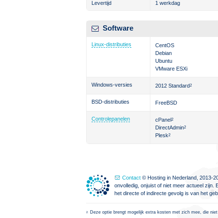
Levertijd
1 werkdag
Software
Linux-distributies
CentOS
Debian
Ubuntu
VMware ESXi
Windows-versies
2012 Standard
2
BSD-distributies
FreeBSD
Controlepanelen
cPanel
2
DirectAdmin
2
Plesk
2
Contact
© Hosting in Nederland, 2013-20
onvolledig, onjuist of niet meer actueel zi
het directe of indirecte gevolg is van het g
Deze optie brengt mogelijk extra kosten met zich mee, die niet
2.