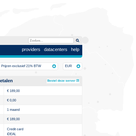
providers
datacenters
help
Prijzen exclusief 21% BTW
EUR
etalen
Bestel deze server
€
189,00
€
0,00
1 maand
€
189,00
Credit card
iDEAL