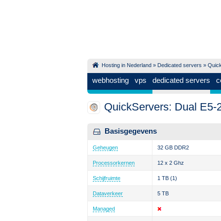
Hosting in Nederland
»
Dedicated servers
»
Quic
webhosting
vps
dedicated servers
c
QuickServers: Dual E5-
Basisgegevens
Geheugen
32 GB DDR2
Processorkernen
12 x 2 Ghz
Schijfruimte
1 TB
(1)
Dataverkeer
5 TB
Managed