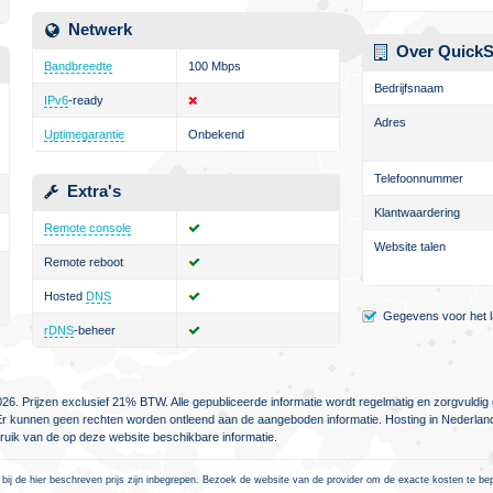
Netwerk
Over QuickS
Bandbreedte
100 Mbps
Bedrijfsnaam
IPv6
-ready
Adres
Uptimegarantie
Onbekend
Telefoonnummer
Extra's
Klantwaardering
Remote console
Website talen
Remote reboot
Hosted
DNS
Gegevens voor het la
rDNS
-beheer
26. Prijzen exclusief 21% BTW. Alle gepubliceerde informatie wordt regelmatig en zorgvuld
jn. Er kunnen geen rechten worden ontleend aan de aangeboden informatie. Hosting in Nederlan
ebruik van de op deze website beschikbare informatie.
 bij de hier beschreven prijs zijn inbegrepen. Bezoek de website van de provider om de exacte kosten te be