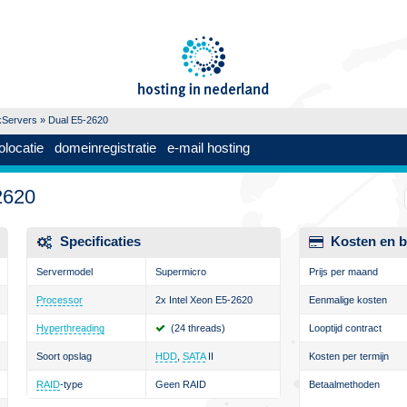
kServers
» Dual E5-2620
olocatie
domeinregistratie
e-mail hosting
2620
Specificaties
Kosten en b
Servermodel
Supermicro
Prijs per maand
Processor
2x Intel Xeon E5-2620
Eenmalige kosten
Hyperthreading
(24 threads)
Looptijd contract
Soort opslag
HDD
,
SATA
II
Kosten per termijn
RAID
-type
Geen RAID
Betaalmethoden