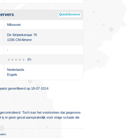
ervers
QuickServers
Mihosnet
De Striptekenaar 76
1336 CM Almere
-
(0)
Nederlands
Engels
atst geverifieerd op 18-07-2014.
ig gecontroleerd. Toch kan het voorkomen dat gegevens
d is in geen geval aansprakelijk voor enige schade die
palen.