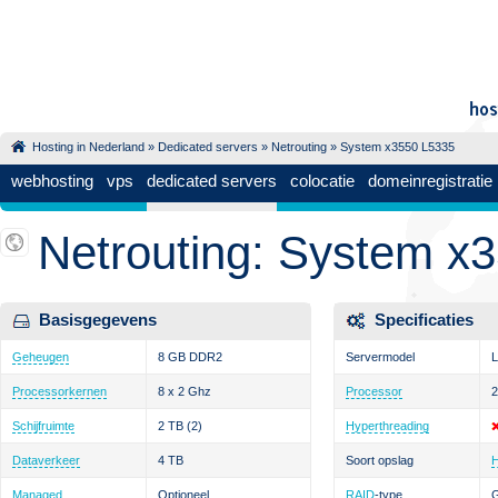
Hosting in Nederland
»
Dedicated servers
»
Netrouting
» System x3550 L5335
webhosting
vps
dedicated servers
colocatie
domeinregistratie
Netrouting: System x
Basisgegevens
Specificaties
Geheugen
8 GB DDR2
Servermodel
L
Processorkernen
8 x 2 Ghz
Processor
2
Schijfruimte
2 TB
(2)
Hyperthreading
Dataverkeer
4 TB
Soort opslag
Managed
Optioneel
RAID
-type