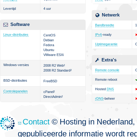
Levertijd
4 uur
Netwerk
Software
Bandbreedte
1
Linux-distributies
IPv6
-ready
CentOS
Debian
Uptimegarantie
Fedora
Ubuntu
VMware ESXi
Extra's
Windows-versies
2008 R2 Web
2
Remote console
O
2008 R2 Standard
2
Remote reboot
BSD-distributies
FreeBSD
Hosted
DNS
Controlepanelen
cPanel
2
DirectAdmin
2
rDNS
-beheer
Contact
© Hosting in Nederland, 
gepubliceerde informatie wordt re