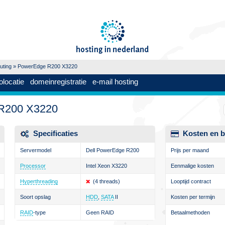
uting
» PowerEdge R200 X3220
olocatie
domeinregistratie
e-mail hosting
 R200 X3220
Specificaties
Kosten en b
Servermodel
Dell PowerEdge R200
Prijs per maand
Processor
Intel Xeon X3220
Eenmalige kosten
Hyperthreading
(4 threads)
Looptijd contract
Soort opslag
HDD
,
SATA
II
Kosten per termijn
RAID
-type
Geen RAID
Betaalmethoden