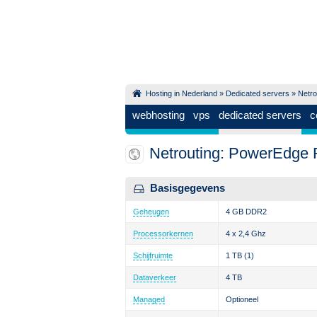
Hosting in Nederland
»
Dedicated servers
»
Netro
webhosting
vps
dedicated servers
c
Netrouting: PowerEdge
Basisgegevens
Geheugen
4 GB DDR2
Processorkernen
4 x 2,4 Ghz
Schijfruimte
1 TB
(1)
Dataverkeer
4 TB
Managed
Optioneel