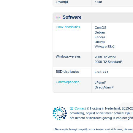
Levertijd
4 uur
Software
Linux-distributies
CentOS
Debian
Fedora
Ubuntu
VMware ESXi
Windows-versies
2008 R2 Web
2
2008 R2 Standard
2
BSD-distributies
FreeBSD
Controlepanelen
cPanel
2
DirectAdmin
2
Contact
© Hosting in Nederland, 2013-20
onvolledig, onjuist of niet meer actueel zi
het directe of indirecte gevolg is van het g
Deze optie brengt mogelijk extra kosten met zich mee, die niet
2.