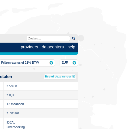
providers
datacenters
help
Prijzen exclusief 21% BTW
EUR
etalen
Bestel deze server
€
59,00
€
0,00
12 maanden
€
708,00
iDEAL
Overboeking