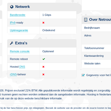
Netwerk
Bandbreedte
1 Gbps
Over Netrou
IPv6
-ready
Bedrijfsnaam
Uptimegarantie
Onbekend
Adres
Extra's
Telefoonnummer
Remote console
Optioneel
Klantwaardering
Remote reboot
Website talen
Hosted
DNS
rDNS
-beheer
Gegevens voor het la
26. Prijzen exclusief 21% BTW. Alle gepubliceerde informatie wordt regelmatig en zorgvuld
jn. Er kunnen geen rechten worden ontleend aan de aangeboden informatie. Hosting in Nederlan
ebruik van de op deze website beschikbare informatie.
 bij de hier beschreven prijs zijn inbegrepen. Bezoek de website van de provider om de exacte kosten te be