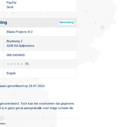
PayPal
Skrill
ting
Netrouting
Ellada Projects B.V.
Boyleweg 2
3208 KA Spijkenisse
088-0454600
(0)
Engels
atst geverifieerd op 18-07-2014.
ig gecontroleerd. Toch kan het voorkomen dat gegevens
d is in geen geval aansprakelijk voor enige schade die
palen.