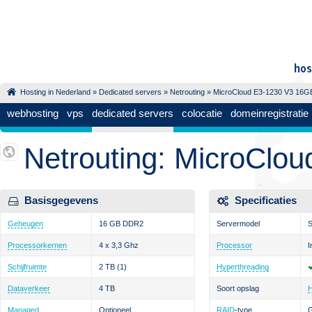
Hosting in Nederland
»
Dedicated servers
»
Netrouting
» MicroCloud E3-1230 V3 16G
webhosting
vps
dedicated servers
colocatie
domeinregistratie
Netrouting: MicroClo
Basisgegevens
Specificaties
Geheugen
16 GB DDR2
Servermodel
S
Processorkernen
4 x 3,3 Ghz
Processor
I
Schijfruimte
2 TB
(1)
Hyperthreading
Dataverkeer
4 TB
Soort opslag
Managed
Optioneel
RAID
-type