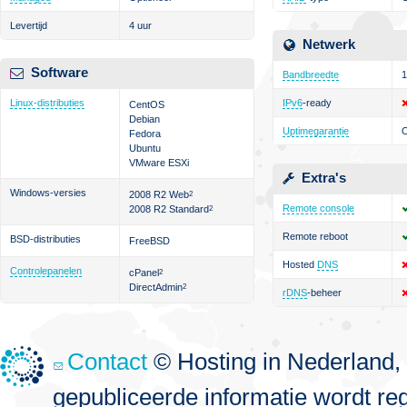
Levertijd
4 uur
Netwerk
Software
Bandbreedte
1
Linux-distributies
IPv6
-ready
CentOS
Debian
Uptimegarantie
Fedora
Ubuntu
VMware ESXi
Extra's
Windows-versies
2008 R2 Web
2
Remote console
2008 R2 Standard
2
Remote reboot
BSD-distributies
FreeBSD
Hosted
DNS
Controlepanelen
cPanel
2
DirectAdmin
2
rDNS
-beheer
Contact
© Hosting in Nederland, 
gepubliceerde informatie wordt re