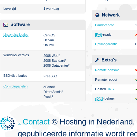
Levertijd
1 werkdag
Netwerk
Software
Bandbreedte
1
Linux-distributies
IPv6
-ready
CentOS
Debian
Uptimegarantie
Ubuntu
Windows-versies
2008 Web
2
Extra's
2008 Standard
2
2008 Datacenter
2
Remote console
BSD-distributies
FreeBSD
Remote reboot
Controlepanelen
cPanel
2
Hosted
DNS
DirectAdmin
2
Plesk
2
rDNS
-beheer
Contact
© Hosting in Nederland, 
gepubliceerde informatie wordt re