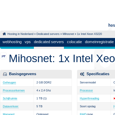
Hosting in Nederland
»
Dedicated servers
»
Mihosnet
» 1x Intel Xeon X3220
webhosting
vps
dedicated servers
colocatie
domeinregistratie
Mihosnet: 1x Intel Xe
Basisgegevens
Specificaties
Geheugen
2 GB DDR2
Servermodel
Processorkernen
4 x 2,4 Ghz
Processor
I
Schijfruimte
1 TB
(1)
Hyperthreading
Dataverkeer
5 TB
Soort opslag
Managed
Optioneel
RAID
-type