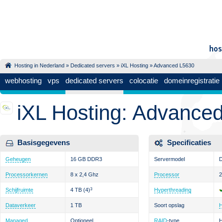
Hosting in Nederland
»
Dedicated servers
»
iXL Hosting
» Advanced L5630
webhosting
vps
dedicated servers
colocatie
domeinregistratie
iXL Hosting: Advance
Basisgegevens
Specificaties
Geheugen
16 GB DDR3
Servermodel
D
Processorkernen
8 x 2,4 Ghz
Processor
2
Schijfruimte
4 TB
(4)
3
Hyperthreading
Dataverkeer
1 TB
Soort opslag
Managed
Optioneel
RAID
-type
H