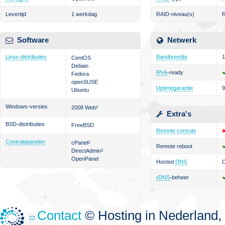
Levertijd
1 werkdag
RAID-niveau(s)
R
Software
Netwerk
Linux-distributies
Bandbreedte
1
CentOS
Debian
IPv6
-ready
Fedora
openSUSE
Uptimegarantie
Ubuntu
Windows-versies
2008 Web
2
Extra's
BSD-distributies
FreeBSD
Remote console
Controlepanelen
cPanel
2
Remote reboot
DirectAdmin
2
OpenPanel
Hosted
DNS
O
rDNS
-beheer
Contact
© Hosting in Nederland, 