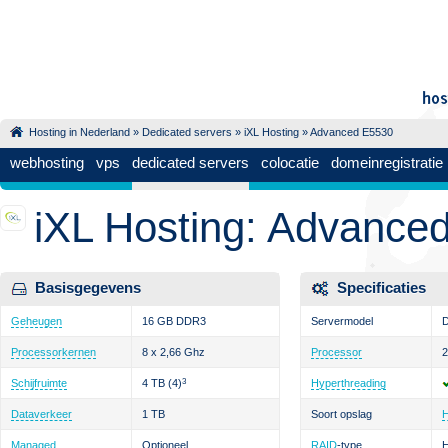
Hosting in Nederland
»
Dedicated servers
»
iXL Hosting
» Advanced E5530
webhosting
vps
dedicated servers
colocatie
domeinregistratie
iXL Hosting: Advance
Basisgegevens
Specificaties
Geheugen
16 GB DDR3
Servermodel
D
Processorkernen
8 x 2,66 Ghz
Processor
2
Schijfruimte
4 TB
(4)
3
Hyperthreading
Dataverkeer
1 TB
Soort opslag
Managed
Optioneel
RAID
-type
H