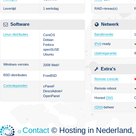
Levertijd
1 werkdag
RAID-niveau(s)
R
Software
Netwerk
Linux-distributies
Bandbreedte
1
CentOS
Debian
IPv6
-ready
Fedora
openSUSE
Uptimegarantie
Ubuntu
Windows-versies
2008 Web
2
Extra's
BSD-distributies
FreeBSD
Remote console
Controlepanelen
cPanel
2
Remote reboot
DirectAdmin
2
OpenPanel
Hosted
DNS
O
rDNS
-beheer
Contact
© Hosting in Nederland, 