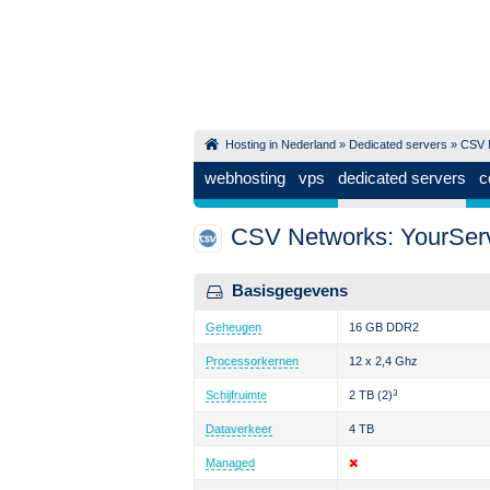
Hosting in Nederland
»
Dedicated servers
»
CSV 
webhosting
vps
dedicated servers
c
CSV Networks: YourServ
Basisgegevens
Geheugen
16 GB DDR2
Processorkernen
12 x 2,4 Ghz
Schijfruimte
2 TB
(2)
3
Dataverkeer
4 TB
Managed