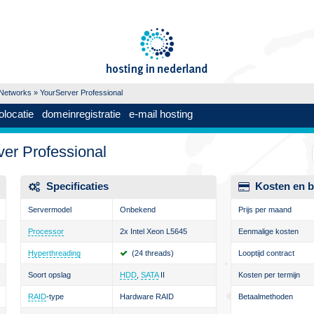
Networks
» YourServer Professional
olocatie
domeinregistratie
e-mail hosting
er Professional
Specificaties
Kosten en b
Servermodel
Onbekend
Prijs per maand
Processor
2x Intel Xeon L5645
Eenmalige kosten
Hyperthreading
(24 threads)
Looptijd contract
Soort opslag
HDD
,
SATA
II
Kosten per termijn
RAID
-type
Hardware RAID
Betaalmethoden