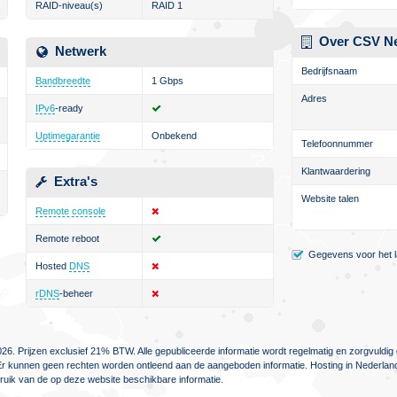
RAID-niveau(s)
RAID 1
Over CSV N
Netwerk
Bedrijfsnaam
Bandbreedte
1 Gbps
Adres
IPv6
-ready
Uptimegarantie
Onbekend
Telefoonnummer
Klantwaardering
Extra's
Website talen
Remote console
Remote reboot
Gegevens voor het la
Hosted
DNS
rDNS
-beheer
26. Prijzen exclusief 21% BTW. Alle gepubliceerde informatie wordt regelmatig en zorgvuld
jn. Er kunnen geen rechten worden ontleend aan de aangeboden informatie. Hosting in Nederlan
ebruik van de op deze website beschikbare informatie.