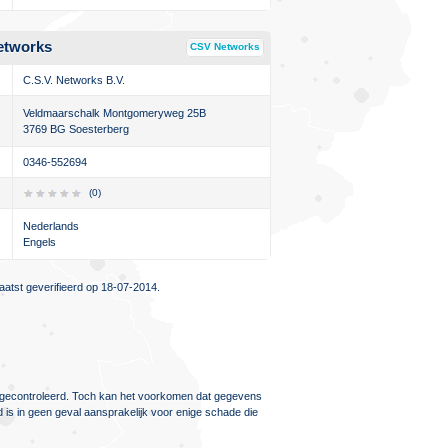
etworks
CSV Networks
C.S.V. Networks B.V.
Veldmaarschalk Montgomeryweg 25B
3769 BG Soesterberg
0346-552694
(0)
Nederlands
Engels
atst geverifieerd op 18-07-2014.
ig gecontroleerd. Toch kan het voorkomen dat gegevens
d is in geen geval aansprakelijk voor enige schade die