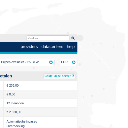
providers
datacenters
help
Prijzen exclusief 21% BTW
EUR
etalen
Bestel deze server
€
235,00
€
0,00
12 maanden
€
2.820,00
Automatische incasso
Overboeking