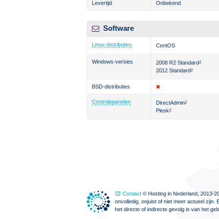
Levertijd
Onbekend
Software
Linux-distributies
CentOS
Windows-versies
2008 R2 Standard
2
2012 Standard
2
BSD-distributies
Controlepanelen
DirectAdmin
2
Plesk
2
Contact
© Hosting in Nederland, 2013-20
onvolledig, onjuist of niet meer actueel zi
het directe of indirecte gevolg is van het g