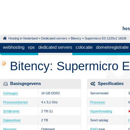
Hosting in Nederland
»
Dedicated servers
»
Bitency
» Supermicro E3-1220v2 16GB
webhosting
vps
dedicated servers
colocatie
domeinregistratie
Bitency: Supermicro
Basisgegevens
Specificaties
Geheugen
16 GB DDR2
Servermodel
S
Processorkernen
4 x 3,1 Ghz
Processor
I
Schijfruimte
2 TB
(1)
Hyperthreading
Dataverkeer
2 TB
Soort opslag
Managed
Optioneel
RAID
-type