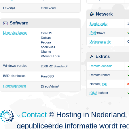
Levertijd
Onbekend
Netwerk
Software
Bandbreedte
1
Linux-distributies
IPv6
-ready
CentOS
Debian
Uptimegarantie
Fedora
openSUSE
Ubuntu
Extra's
VMware ESXi
Windows-versies
Remote console
2008 R2 Standard
2
Remote reboot
BSD-distributies
FreeBSD
Hosted
DNS
Controlepanelen
DirectAdmin
2
rDNS
-beheer
Contact
© Hosting in Nederland, 
gepubliceerde informatie wordt re